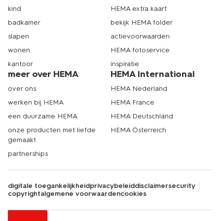
kind
HEMA extra kaart
badkamer
bekijk HEMA folder
slapen
actievoorwaarden
wonen
HEMA fotoservice
kantoor
inspiratie
meer over HEMA
HEMA International
over ons
HEMA Nederland
werken bij HEMA
HEMA France
een duurzame HEMA
HEMA Deutschland
onze producten met liefde
HEMA Österreich
gemaakt
partnerships
digitale toegankelijkheid
privacybeleid
disclaimer
security
copyright
algemene voorwaarden
cookies