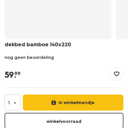
dekbed bamboe 140x220
nog geen beoordeling
/nl-
be/slapen/beddengoed/dekbedden/dekbed-
59
.
99
bamboe-
140x220-
5590030.html
in winkelmandje
1
winkelvoorraad