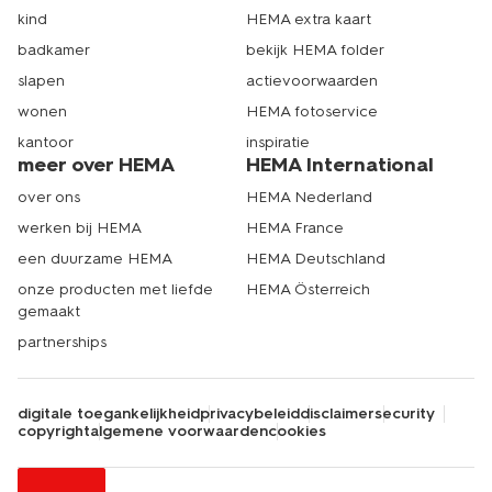
kind
HEMA extra kaart
badkamer
bekijk HEMA folder
slapen
actievoorwaarden
wonen
HEMA fotoservice
kantoor
inspiratie
meer over HEMA
HEMA International
over ons
HEMA Nederland
werken bij HEMA
HEMA France
een duurzame HEMA
HEMA Deutschland
onze producten met liefde
HEMA Österreich
gemaakt
partnerships
digitale toegankelijkheid
privacybeleid
disclaimer
security
copyright
algemene voorwaarden
cookies