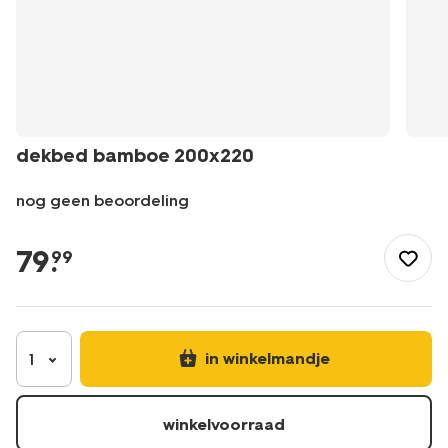
dekbed bamboe 200x220
nog geen beoordeling
/nl-
be/slapen/beddengoed/dekbedden/dekbed-
79
.
99
bamboe-
200x220-
5590031.html
in winkelmandje
1
winkelvoorraad