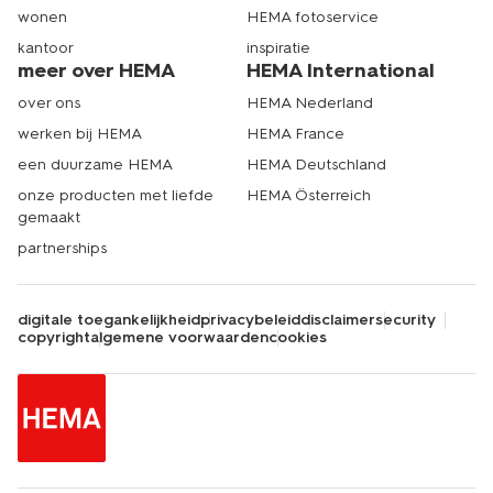
wonen
HEMA fotoservice
kantoor
inspiratie
meer over HEMA
HEMA International
over ons
HEMA Nederland
werken bij HEMA
HEMA France
een duurzame HEMA
HEMA Deutschland
onze producten met liefde
HEMA Österreich
gemaakt
partnerships
digitale toegankelijkheid
privacybeleid
disclaimer
security
copyright
algemene voorwaarden
cookies