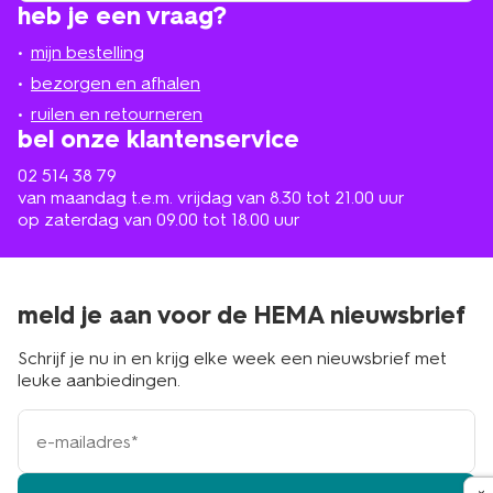
heb je een vraag?
winkel
bij
jou
mijn bestelling
in
de
bezorgen en afhalen
buurt
ruilen en retourneren
bel onze klantenservice
02 514 38 79
van maandag t.e.m. vrijdag van 8.30 tot 21.00 uur
op zaterdag van 09.00 tot 18.00 uur
meld je aan voor de HEMA nieuwsbrief
Schrijf je nu in en krijg elke week een nieuwsbrief met
leuke aanbiedingen.
e-
mailadres