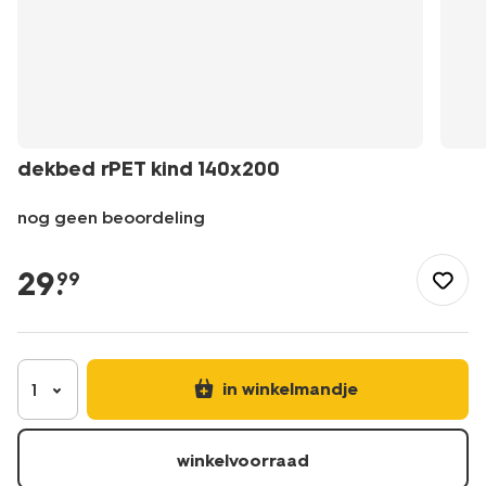
dekbed rPET kind 140x200
nog geen beoordeling
/nl-
be/slapen/beddengoed/dekbedden/dekbed-
29
.
99
rpet-
kind-
140x200-
5590036.html
in winkelmandje
1
winkelvoorraad