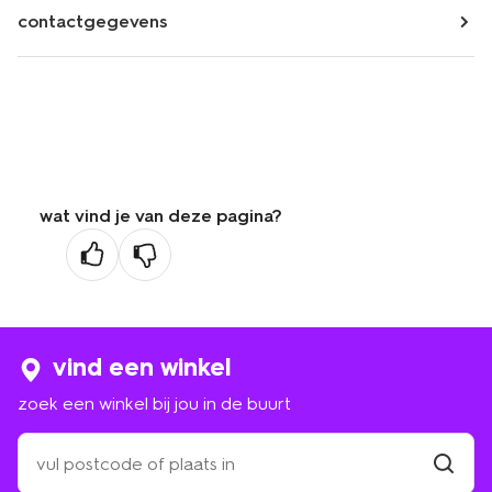
contactgegevens
wat vind je van deze pagina?
vind een winkel
zoek een winkel bij jou in de buurt
zoek
een
winkel
vind