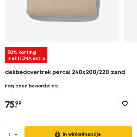
30% korting
met HEMA extra
dekbedovertrek percal 240x200/220 zand
nog geen beoordeling
/nl-
be/slapen/beddengoed/dekbedovertrekken/dekbedovertre
75
.
99
percal-
240x200%2F220-
zand-
5790269.html
in winkelmandje
1