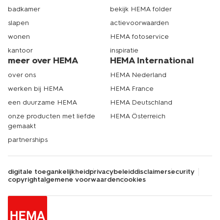
badkamer
bekijk HEMA folder
slapen
actievoorwaarden
wonen
HEMA fotoservice
kantoor
inspiratie
meer over HEMA
HEMA International
over ons
HEMA Nederland
werken bij HEMA
HEMA France
een duurzame HEMA
HEMA Deutschland
onze producten met liefde
HEMA Österreich
gemaakt
partnerships
digitale toegankelijkheid
privacybeleid
disclaimer
security
copyright
algemene voorwaarden
cookies