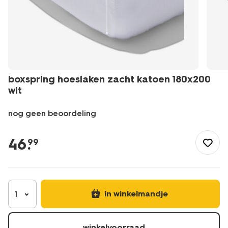
boxspring hoeslaken zacht katoen 180x200
wit
nog geen beoordeling
/nl-
be/slapen/beddengoed/hoeslakens/boxspring-
46
.
99
hoeslaken-
zacht-
katoen-
180x200-
wit-
in winkelmandje
1
5190145.html
winkelvoorraad