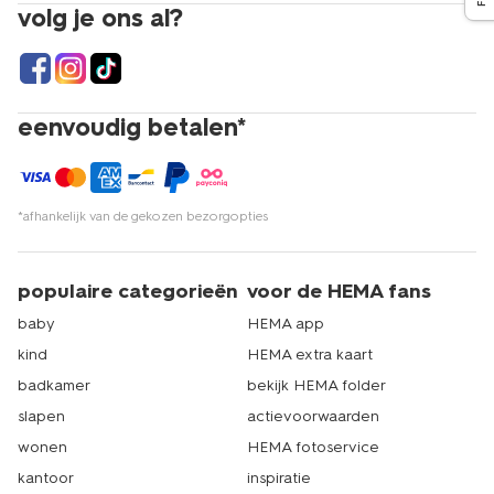
volg je ons al?
eenvoudig betalen*
*afhankelijk van de gekozen bezorgopties
populaire categorieën
voor de HEMA fans
baby
HEMA app
kind
HEMA extra kaart
badkamer
bekijk HEMA folder
slapen
actievoorwaarden
wonen
HEMA fotoservice
kantoor
inspiratie