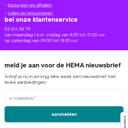
de
bezorgen en afhalen
buurt
ruilen en retourneren
bel onze klantenservice
02 514 38 79
van maandag t.e.m. vrijdag van 8.30 tot 21.00 uur
op zaterdag van 09.00 tot 18.00 uur
meld je aan voor de HEMA nieuwsbrief
Schrijf je nu in en krijg elke week een nieuwsbrief met
leuke aanbiedingen.
e-
mailadres
aanmelden
Feedback