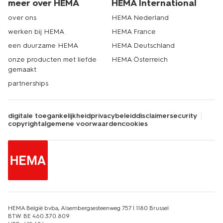
meer over HEMA
HEMA International
over ons
HEMA Nederland
werken bij HEMA
HEMA France
een duurzame HEMA
HEMA Deutschland
onze producten met liefde
HEMA Österreich
gemaakt
partnerships
digitale toegankelijkheid
privacybeleid
disclaimer
security
copyright
algemene voorwaarden
cookies
HEMA België bvba, Alsembergsesteenweg 757 | 1180 Brussel
BTW: BE 460.370.809