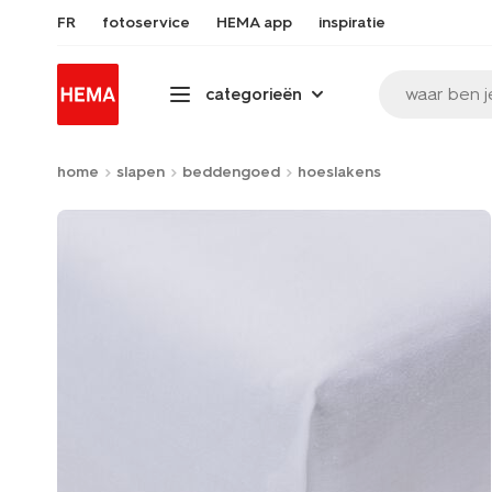
FR
fotoservice
HEMA app
inspiratie
waar ben j
categorieën
home
slapen
beddengoed
hoeslakens