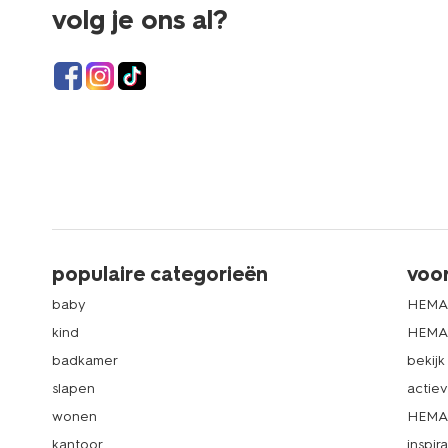
volg je ons al?
populaire categorieën
voo
baby
HEMA
kind
HEMA 
badkamer
bekij
slapen
actie
wonen
HEMA 
kantoor
inspira