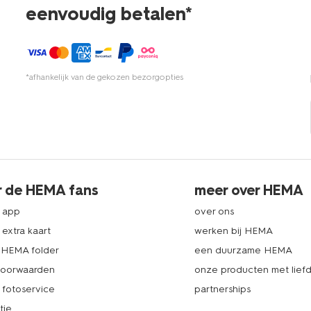
eenvoudig betalen*
*afhankelijk van de gekozen bezorgopties
r de HEMA fans
meer over HEMA
 app
over ons
extra kaart
werken bij HEMA
k HEMA folder
een duurzame HEMA
voorwaarden
onze producten met lief
fotoservice
partnerships
tie