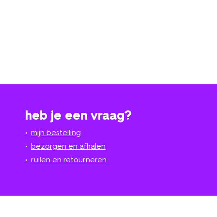
heb je een vraag?
mijn bestelling
bezorgen en afhalen
ruilen en retourneren