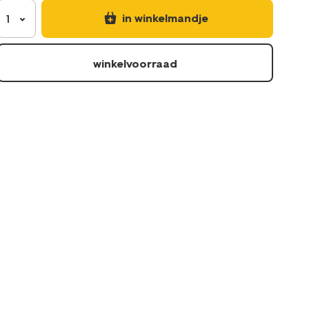
in winkelmandje
1
winkelvoorraad