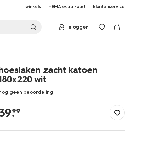
winkels
HEMA extra kaart
klantenservice
inloggen
hoeslaken zacht katoen
180x220 wit
nog geen beoordeling
/nl-
be/slapen/beddengoed/hoeslakens/hoeslaken-
39
.
99
zacht-
katoen-
180x220-
wit-
5190034.html