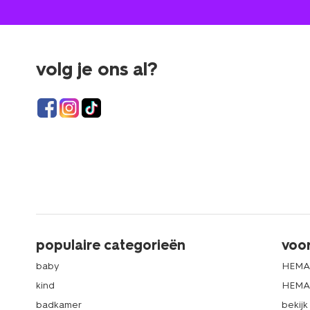
volg je ons al?
populaire categorieën
voo
baby
HEMA
kind
HEMA 
badkamer
bekij