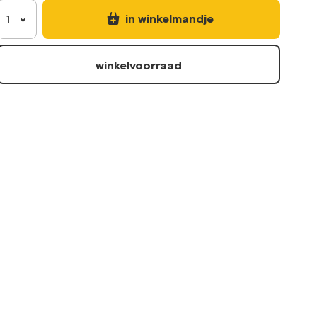
in winkelmandje
1
winkelvoorraad