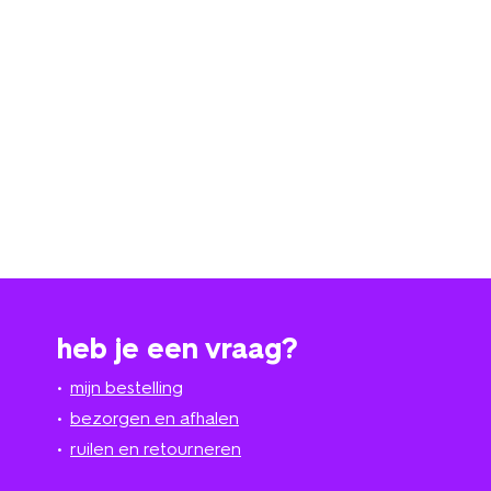
heb je een vraag?
mijn bestelling
bezorgen en afhalen
ruilen en retourneren