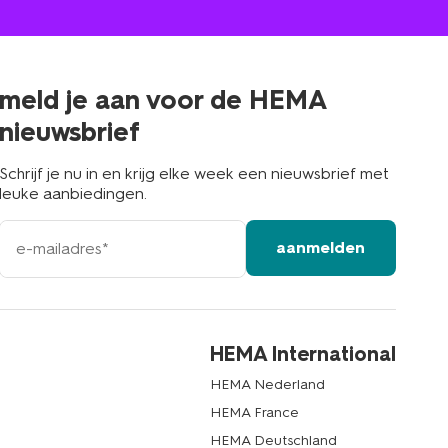
winkel
bij
jou
in
de
buurt
meld je aan voor de HEMA
nieuwsbrief
Schrijf je nu in en krijg elke week een nieuwsbrief met
leuke aanbiedingen.
e-
aanmelden
mailadres
HEMA International
HEMA Nederland
HEMA France
HEMA Deutschland