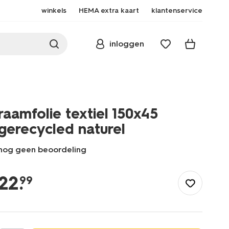
winkels
HEMA extra kaart
klantenservice
inloggen
raamfolie textiel 150x45
gerecycled naturel
nog geen beoordeling
/nl-
be/wonen/gordijnen/raamtextiel/raamfolie-
22
.
99
textiel-
150x45-
gerecycled-
naturel-
7610002.html