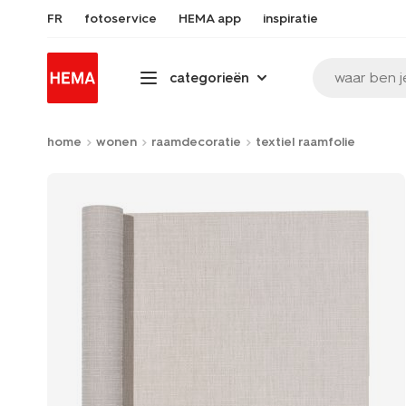
FR
fotoservice
HEMA app
inspiratie
waar ben j
categorieën
home
wonen
raamdecoratie
textiel raamfolie