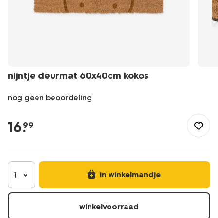
nijntje deurmat 60x40cm kokos
nog geen beoordeling
/nl-
be/wonen/huishouden/nijntje-
16
.
99
deurmat-
60x40cm-
kokos-
60410309.html
in winkelmandje
1
winkelvoorraad