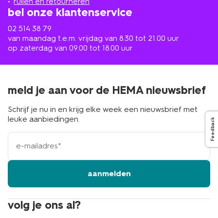
ruilen en retourneren
bel onze klantenservice
02 514 38 79
van maandag t.e.m. vrijdag van 8.30 tot 21.00 uur
op zaterdag van 09.00 tot 18.00 uur
meld je aan voor de HEMA nieuwsbrief
Schrijf je nu in en krijg elke week een nieuwsbrief met
leuke aanbiedingen.
Feedback
e-
mailadres
aanmelden
volg je ons al?