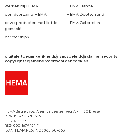
werken bij HEMA
HEMA France
een duurzame HEMA
HEMA Deutschland
onze producten met liefde
HEMA Österreich
gemaakt
partnerships
digitale toegankelijkheid
privacybeleid
disclaimer
security
copyright
algemene voorwaarden
cookies
HEMA België bvba, Alsembergsesteenweg 757 | 1180 Brussel
BTW: BE 460.370.809
HRB: 612.426
RSZ: 000-1679454-11
IBAN: HEMA NL67INGB0651607663