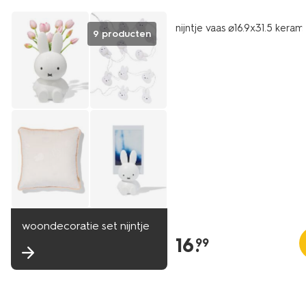
nijntje vaas ⌀16.9x31.5 keram
9 producten
woondecoratie set nijntje
16
.
99