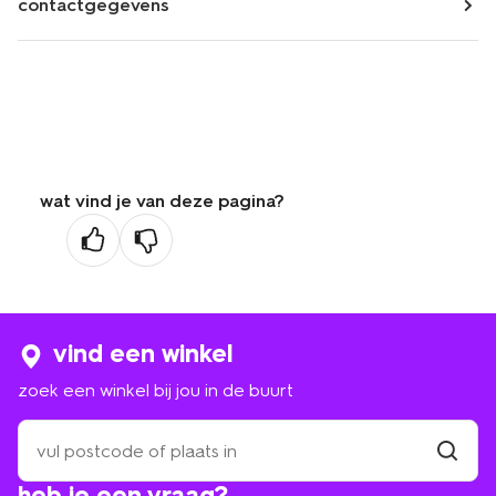
contactgegevens
wat vind je van deze pagina?
vind een winkel
zoek een winkel bij jou in de buurt
zoek
een
winkel
vind
heb je een vraag?