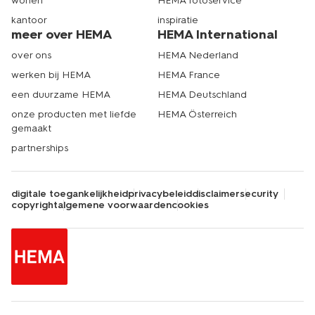
wonen
HEMA fotoservice
kantoor
inspiratie
meer over HEMA
HEMA International
over ons
HEMA Nederland
werken bij HEMA
HEMA France
een duurzame HEMA
HEMA Deutschland
onze producten met liefde
HEMA Österreich
gemaakt
partnerships
digitale toegankelijkheid
privacybeleid
disclaimer
security
copyright
algemene voorwaarden
cookies