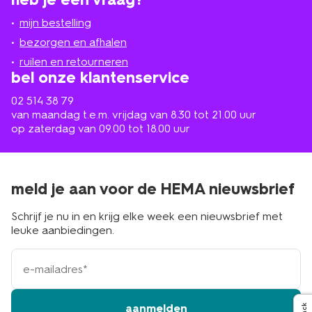
winkel
bij
jou
mijn bestelling
in
de
bezorgen en afhalen
buurt
ruilen en retourneren
bel onze klantenservice
02 514 38 79
van maandag t.e.m. vrijdag van 8.30 tot 21.00 uur
op zaterdag van 09.00 tot 18.00 uur
meld je aan voor de HEMA nieuwsbrief
Schrijf je nu in en krijg elke week een nieuwsbrief met
leuke aanbiedingen.
e-
mailadres
aanmelden