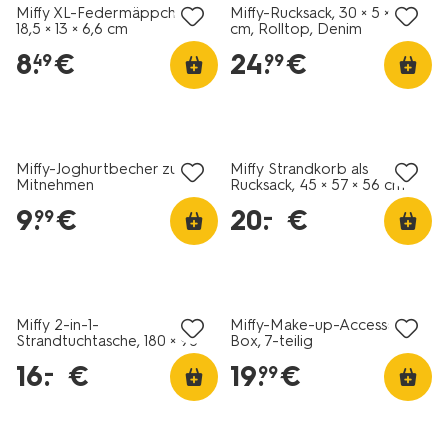
Miffy XL-Federmäppchen,
Miffy-Rucksack, 30 × 5 × 36
18,5 × 13 × 6,6 cm
cm, Rolltop, Denim
8
.
€
24
.
€
49
99
Miffy-Joghurtbecher zum
Miffy Strandkorb als
Mitnehmen
Rucksack, 45 × 57 × 56 cm
9
.
€
20
.
€
–
99
Miffy 2-in-1-
Miffy-Make-up-Accessoire-
Strandtuchtasche, 180 × 90
Box, 7-teilig
cm
16
.
€
19
.
€
–
99