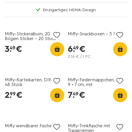
Einzigartiges HEMA-Design
Miffy-Stickeralbum, 20
Miffy-Snackboxen – 3 Stück
Bögen Sticker – 20 Stück
3
.
€
6
.
€
49
49
2
.
16
€ / 1 PC
Miffy-Karteikarten, DIN A7 –
Miffy-Federmäppchen, 20 ×
48 Stück
9 × 7 cm, mit
Doppelreißverschluss
2
.
€
7
.
€
99
49
Miffy wendbarer Fischerhut
Miffy-Trinkflasche mit
Trageriemen