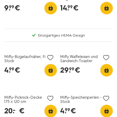
9
.
€
14
.
€
99
99
Einzigartiges HEMA-Design
Miffy-Bügelaufnäher, Filz – 6
Miffy Waffeleisen und
Stück
Sandwich-Toaster
4
.
€
29
.
€
99
99
Miffy-Picknick-Decke
Miffy-Speichenperlen – 2
175 x 120 cm
Stück
20
.
€
4
.
€
–
99