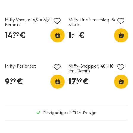
Miffy Vase, ⌀ 16,9 x 31,5 cm,
Miffy-Briefumschlag-Set – 6
Keramik
Stück
14
.
€
1
.
€
–
99
Miffy-Perlenset
Miffy-Shopper, 40 × 10 × 45
cm, Denim
9
.
€
17
.
€
99
49
Einzigartiges HEMA-Design