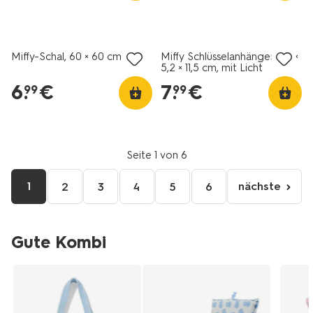
Miffy-Schal, 60 × 60 cm
Miffy Schlüsselanhänger 5,8 ×
5,2 × 11,5 cm, mit Licht
6
.
€
7
.
€
99
99
Seite 1 von 6
1
nächste
2
3
4
5
6
nächste
Seite
Gute Kombi