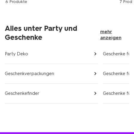
6 Produkte
7 Prod
Alles unter Party und
mehr
Geschenke
anzeigen
Party Deko
Geschenke für 
Geschenkverpackungen
Geschenke für 
Geschenkefinder
Geschenke für