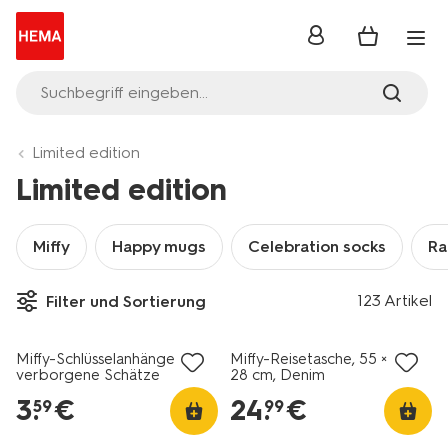
Anmelden
Suchbegriff eingeben...
Limited edition
Limited edition
Miffy
Happy mugs
Celebration socks
Ra
123 Artikel
Filter und Sortierung
Miffy-Schlüsselanhänger
Miffy-Reisetasche, 55 × 28 ×
verborgene Schätze
28 cm, Denim
3
.
€
24
.
€
59
99