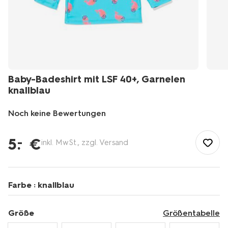
Baby-Badeshirt mit LSF 40+, Garnelen
knallblau
Noch keine Bewertungen
/de-
de/baby/babykleidung/baby-
5
.
€
–
inkl. MwSt., zzgl. Versand
bademode/baby-
badeshirt-
mit-
lsf-
Farbe :
knallblau
40plus-
garnelen-
knallblau-
Größe
Größentabelle
33200665BRIGHTBLUE.html