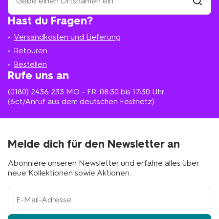
eine
HEMA-
Filiale
Hast du Fragen?
suchen
Filiale
in
Versandkosten und Lieferung
deiner
Nähe
Retouren
Bestellen
Rufe uns an
(0180) 2436 233
MO - FR: 08:30 bis 17:30 Uhr
(6ct/Anruf aus dem deutschen Festnetz)
Melde dich für den Newsletter an
Abonniere unseren Newsletter und erfahre alles über
neue Kollektionen sowie Aktionen.
Ihre
E-
Mail-