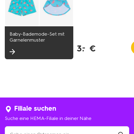
Baby-Bademode-Set mit
Garnelenmuster
3
.
€
–
Filiale suchen
Suche eine HEMA-Filiale in deiner Nähe
Suche