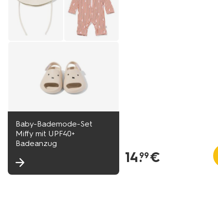
Baby-Bademode-Set
Miffy mit UPF40+
Badeanzug
14
.
€
99