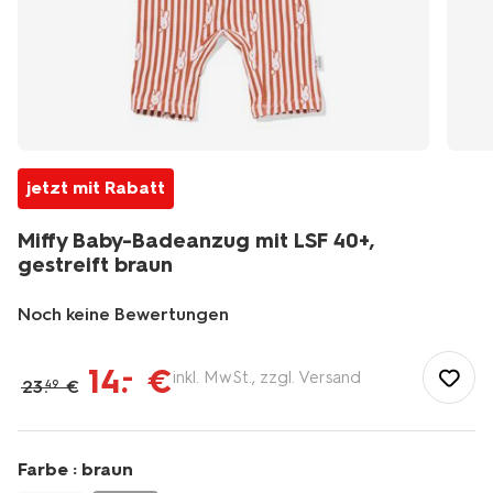
jetzt mit Rabatt
Miffy Baby-Badeanzug mit LSF 40+,
gestreift braun
Noch keine Bewertungen
/de-
de/baby/babykleidung/baby-
14
.
€
–
inkl. MwSt., zzgl. Versand
23
.
€
49
bademode/miffy-
baby-
badeanzug-
mit-
Farbe :
braun
lsf-