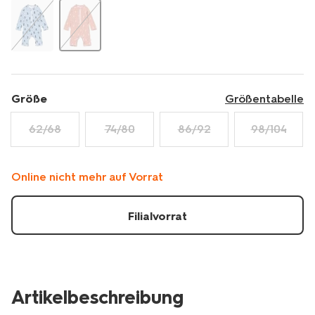
40plus-
gestreift-
braun-
33200770BROWN.html
Größe
Größentabelle
62/68
74/80
86/92
98/104
Online nicht mehr auf Vorrat
Filialvorrat
Artikelbeschreibung