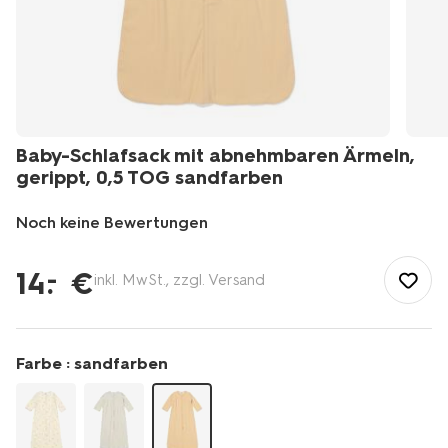
Baby-Schlafsack mit abnehmbaren Ärmeln,
gerippt, 0,5 TOG sandfarben
Noch keine Bewertungen
/de-
de/baby/babykleidung/baby-
14
.
€
–
inkl. MwSt., zzgl. Versand
pyjamas-
baby-
schlafsaecke/baby-
schlafsack-
Farbe :
sandfarben
mit-
abnehmbaren-
aermeln-
gerippt-