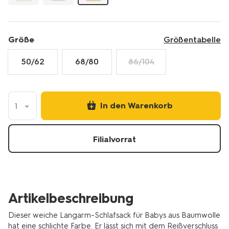
05-
tog-
sandfarben-
33303560SAND.html
Größe
Größentabelle
50/62
68/80
86/104
In den Warenkorb
1
Filialvorrat
Artikelbeschreibung
Dieser weiche Langarm-Schlafsack für Babys aus Baumwolle
hat eine schlichte Farbe. Er lässt sich mit dem Reißverschluss