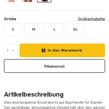
baumwolle-
-
schwarz-
19631315BLACK.html
Größe
Größentabelle
S
M
L
XL
In den Warenkorb
1
Filialvorrat
Artikelbeschreibung
Dies sind bequeme Boxershorts aus Baumwolle für Damen.
Der saugfähige, atmungsaktive Zwickel hält dich den ganzen