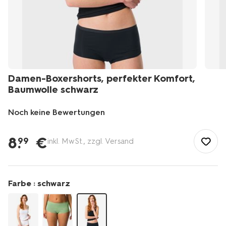
Damen-Boxershorts, perfekter Komfort,
Baumwolle schwarz
Noch keine Bewertungen
/de-
de/damen-
8
.
€
99
inkl. MwSt., zzgl. Versand
herren/damen-
unterwaesche-
pyjama/damen-
unterhosen/damen-
Farbe :
schwarz
slips/damen-
boxershorts-
perfekter-
komfort-