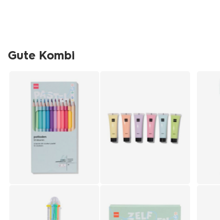
15910203.html
Gute Kombi