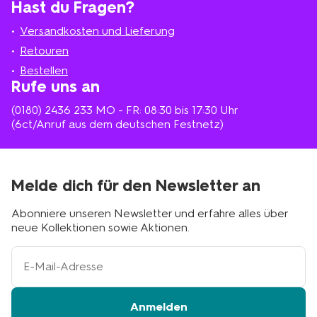
Hast du Fragen?
suchen
Filiale
in
Versandkosten und Lieferung
deiner
Nähe
Retouren
Bestellen
Rufe uns an
(0180) 2436 233
MO - FR: 08:30 bis 17:30 Uhr
(6ct/Anruf aus dem deutschen Festnetz)
Melde dich für den Newsletter an
Abonniere unseren Newsletter und erfahre alles über
neue Kollektionen sowie Aktionen.
Ihre
E-
Mail-
Adresse
Anmelden