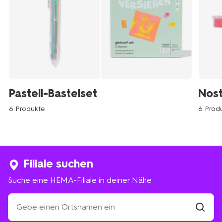
Pastell-Bastelset
Nost
6 Produkte
6 Prod
Filiale suchen
Suche eine HEMA-Filiale in deiner Nähe
Suche
eine
HEMA-
Filiale