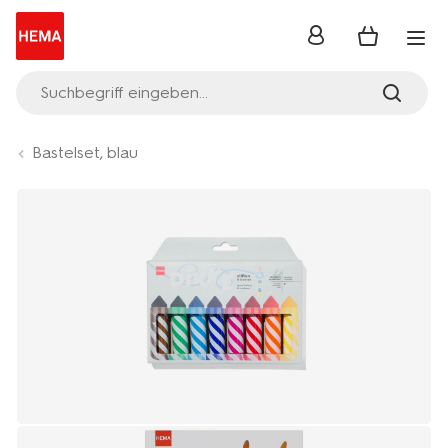
Anmelden
Suchbegriff eingeben...
Bastelset, blau
Product-
set
image