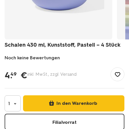
Schalen 430 ml, Kunststoff, Pastell – 4 Stück
Noch keine Bewertungen
/de-
de/kochen-
4
.
€
49
inkl. MwSt., zzgl. Versand
essen/esszimmer/geschirr/bambus-
holz-
geschirr/schalen-
430-
ml-
In den Warenkorb
1
kunststoff-
pastell-
%E2%80%93-
Filialvorrat
4-