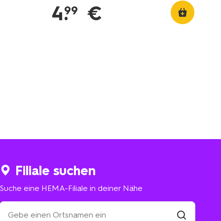
4
.
€
99
Filiale suchen
Suche eine HEMA-Filiale in deiner Nähe
Suche
eine