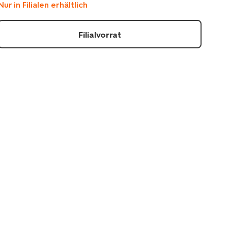
Nur in Filialen erhältlich
mit-
botanischem-
henkel-
Filialvorrat
61104514.html