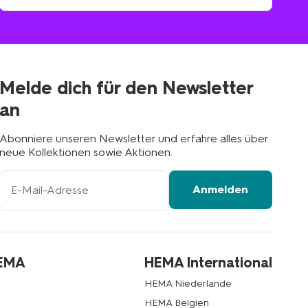
HEMA-
Filiale
suchen
Filiale
in
deiner
Nähe
Melde dich für den Newsletter
an
Abonniere unseren Newsletter und erfahre alles über
neue Kollektionen sowie Aktionen.
Ihre
Anmelden
E-
Mail-
Adresse
HEMA
HEMA International
HEMA Niederlande
HEMA Belgien