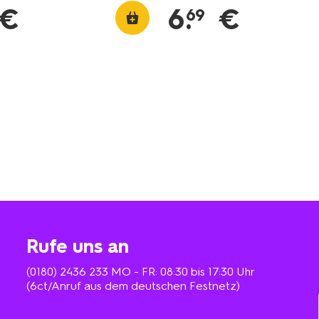
€
6
.
€
69
Rufe uns an
(0180) 2436 233
MO - FR: 08:30 bis 17:30 Uhr
(6ct/Anruf aus dem deutschen Festnetz)