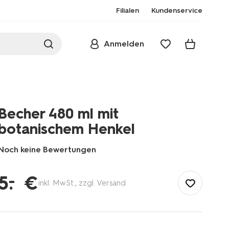
Filialen
Kundenservice
Anmelden
Becher 480 ml mit
botanischem Henkel
Noch keine Bewertungen
/de-
de/kochen-
–
5
.
€
inkl. MwSt., zzgl. Versand
essen/kaffee-
tee/tassen-
becher/becher-
480-
ml-