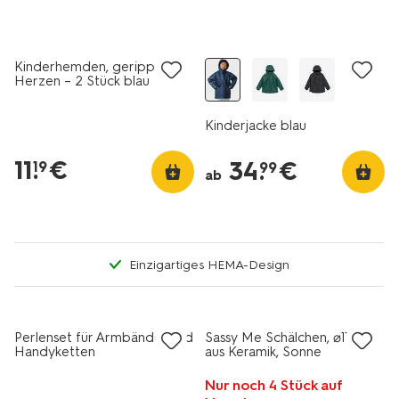
Kinderhemden, gerippt, mit
Herzen – 2 Stück blau
Kinderjacke blau
11
.
€
34
.
€
19
99
ab
Einzigartiges HEMA-Design
Perlenset für Armbänder und
Sassy Me Schälchen, ⌀11 cm,
Handyketten
aus Keramik, Sonne
Nur noch 4 Stück auf