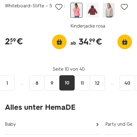
Whiteboard-Stifte – 5 Stück
Kinderjacke rosa
2
.
€
34
.
€
59
99
ab
Seite 10 von 40
...
10
...
1
8
9
11
12
40
igen
Alles unter HemaDE
Baby
Party und Ges