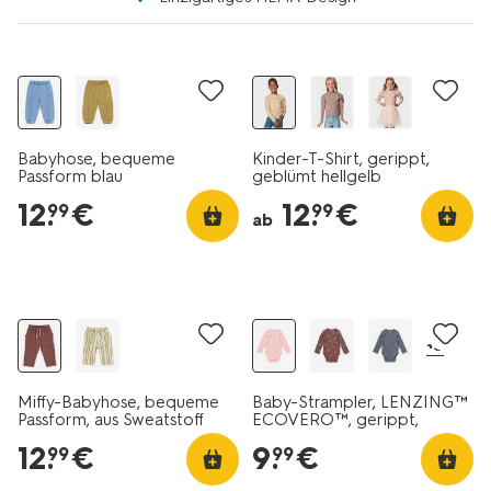
Babyhose, bequeme
Kinder-T-Shirt, gerippt,
Passform blau
geblümt hellgelb
12
.
€
12
.
€
99
99
ab
+3
Miffy-Babyhose, bequeme
Baby-Strampler, LENZING™
Passform, aus Sweatstoff
ECOVERO™, gerippt,
braun
Blumen hellrosa
12
.
€
9
.
€
99
99