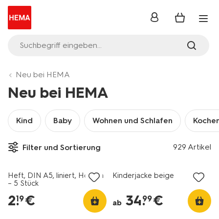
Anmelden
Suchbegriff eingeben...
Neu bei HEMA
Neu bei HEMA
Kind
Baby
Wohnen und Schlafen
Kochen
929 Artikel
Filter und Sortierung
Heft, DIN A5, liniert, Herzen
Kinderjacke beige
– 5 Stück
2
.
€
34
.
€
19
99
ab