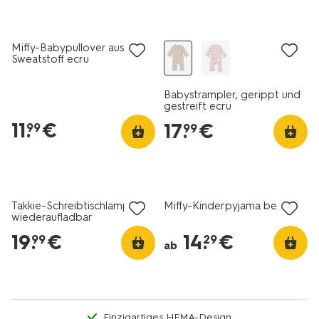
Miffy-Babypullover aus
Sweatstoff ecru
Babystrampler, gerippt und
gestreift ecru
11
.
€
17
.
€
99
99
Takkie-Schreibtischlampe,
Miffy-Kinderpyjama beige
wiederaufladbar
19
.
€
14
.
€
99
29
ab
Einzigartiges HEMA-Design