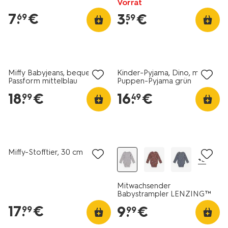
Vorrat
7
.
€
3
.
€
69
59
Miffy Babyjeans, bequeme
Kinder-Pyjama, Dino, mit
Passform mittelblau
Puppen-Pyjama grün
18
.
€
16
.
€
99
49
Miffy-Stofftier, 30 cm
+3
Mitwachsender
Babystrampler LENZING™
ECOVERO™, gerippt,
17
.
€
9
.
€
99
99
Streifen eierschalenfarben