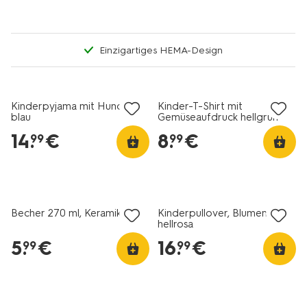
Einzigartiges HEMA-Design
Kinderpyjama mit Hunden
Kinder-T-Shirt mit
blau
Gemüseaufdruck hellgrün
14
.
€
8
.
€
99
99
Becher 270 ml, Keramik, Bär
Kinderpullover, Blumen
hellrosa
5
.
€
16
.
€
99
99