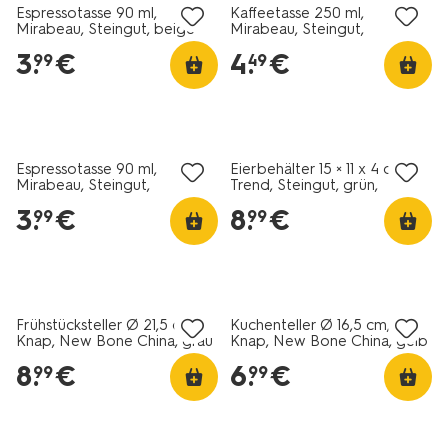
Espressotasse 90 ml,
Kaffeetasse 250 ml,
Mirabeau, Steingut, beige
Mirabeau, Steingut,
dunkelbraun
3
.
€
4
.
€
99
49
2+1 Gratis
2+1 Gratis
Espressotasse 90 ml,
Eierbehälter 15 × 11 x 4 cm,
Mirabeau, Steingut,
Trend, Steingut, grün,
dunkelbraun
gesprenkelt
3
.
€
8
.
€
99
99
2+1 Gratis
2+1 Gratis
Frühstücksteller Ø 21,5 cm,
Kuchenteller Ø 16,5 cm,
Knap, New Bone China, grau
Knap, New Bone China, gelb
8
.
€
6
.
€
99
99