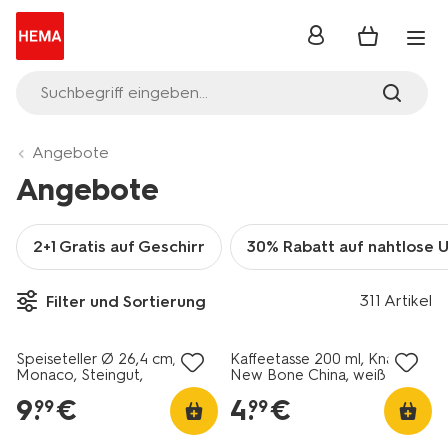
Anmelden
Suchbegriff eingeben...
Angebote
Angebote
2+1 Gratis auf Geschirr
30% Rabatt auf nahtlose 
311 Artikel
Filter und Sortierung
2+1 Gratis
2+1 Gratis
Speiseteller Ø 26,4 cm,
Kaffeetasse 200 ml, Knap,
Monaco, Steingut,
New Bone China, weiß
dunkelbraun
9
.
€
4
.
€
99
99