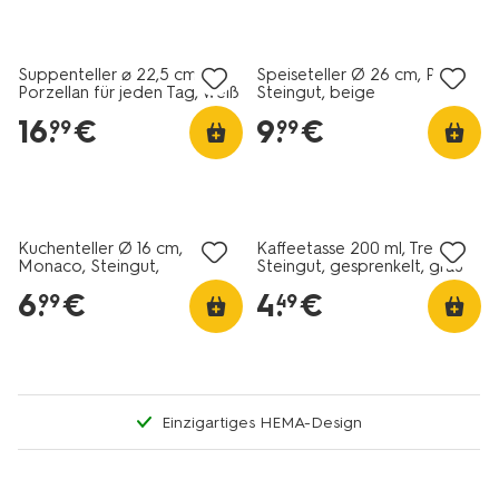
2+1 Gratis
2+1 Gratis
Suppenteller ⌀ 22,5 cm,
Speiseteller Ø 26 cm, Puur,
Porzellan für jeden Tag, weiß
Steingut, beige
– 4 Stück
16
.
€
9
.
€
99
99
2+1 Gratis
2+1 Gratis
Kuchenteller Ø 16 cm,
Kaffeetasse 200 ml, Trend,
Monaco, Steingut,
Steingut, gesprenkelt, grau
dunkelbraun
6
.
€
4
.
€
99
49
Einzigartiges HEMA-Design
2+1 Gratis
2+1 Gratis