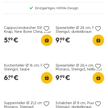
Einzigartiges HEMA-Design
2+1 Gratis
2+1 Gratis
Cappuccinobecher 350 ml,
Speiseteller Ø 26 cm, Puur,
Knap, New Bone China, blau
Steingut, dunkelbraun
5
.
€
9
.
€
99
99
2+1 Gratis
2+1 Gratis
Kuchenteller Ø 16 cm, Puur,
Speiseteller Ø 26,4 cm,
Steingut, taupe
Monaco, Steingut, hellbraun
6
.
€
9
.
€
99
99
2+1 Gratis
2+1 Gratis
Suppenteller Ø 21,2 cm,
Schälchen Ø 8 cm, Puur,
Monaco, Steingut,
Steingut, dunkelbraun