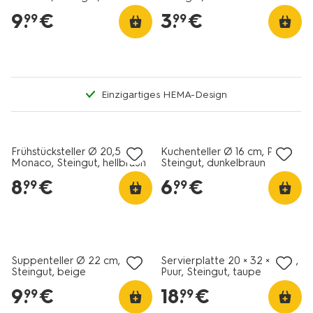
dunkelbraun
9
.
€
3
.
€
99
99
Einzigartiges HEMA-Design
2+1 Gratis
2+1 Gratis
Frühstücksteller Ø 20,5 cm,
Kuchenteller Ø 16 cm, Puur,
Monaco, Steingut, hellbraun
Steingut, dunkelbraun
8
.
€
6
.
€
99
99
2+1 Gratis
2+1 Gratis
Suppenteller Ø 22 cm, Puur,
Servierplatte 20 × 32 × 3 cm,
Steingut, beige
Puur, Steingut, taupe
9
.
€
18
.
€
99
99