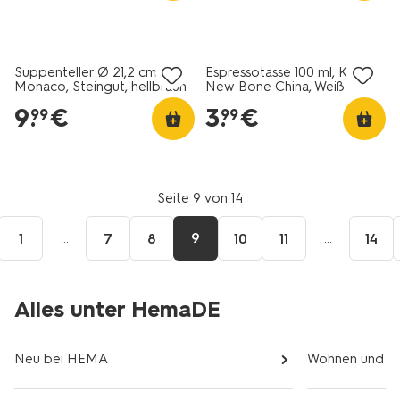
2+1 Gratis
2+1 Gratis
Suppenteller Ø 21,2 cm,
Espressotasse 100 ml, Knap,
Monaco, Steingut, hellbraun
New Bone China, Weiß
9
.
€
3
.
€
99
99
Seite 9 von 14
...
9
...
1
7
8
10
11
14
igen
Alles unter HemaDE
Neu bei HEMA
Wohnen und Sc