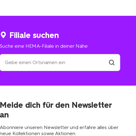
Filiale suchen
Suche eine HEMA-Filiale in deiner Nähe
Suche
eine
HEMA-
Filiale
suchen
Filiale
in
deiner
Nähe
Melde dich für den Newsletter
an
Abonniere unseren Newsletter und erfahre alles über
neue Kollektionen sowie Aktionen.