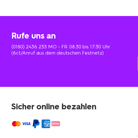
Rufe uns an
(0180) 2436 233
MO - FR: 08:30 bis 17:30 Uhr
(6ct/Anruf aus dem deutschen Festnetz)
Sicher online bezahlen