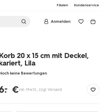
Filialen
Kundenservice
Anmelden
Korb 20 x 15 cm mit Deckel,
kariert, Lila
Noch keine Bewertungen
/de-
de/wohnen/aufbewahrung/koerbe/korb-
–
6
.
€
inkl. MwSt., zzgl. Versand
20-
x-
15-
cm-
mit-