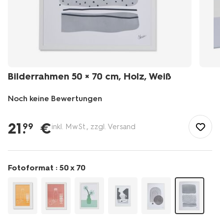
Bilderrahmen 50 × 70 cm, Holz, Weiß
Noch keine Bewertungen
/de-
de/wohnen/wohnaccessoires/bilderrahmen/bilderrahmen-
21
.
€
99
inkl. MwSt., zzgl. Versand
50-
%C3%97-
70-
cm-
Fotoformat :
50 x 70
holz-
wei%C3%9F-
13621044.html