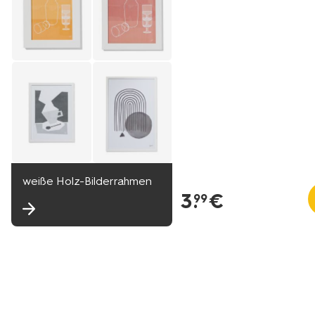
weiße Holz-Bilderrahmen
3
.
€
99