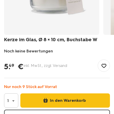
Kerze im Glas, Ø 8 × 10 cm, Buchstabe W
Noch keine Bewertungen
/de-
de/wohnen/wohnaccessoires/kerzen-
5
.
€
49
inkl. MwSt., zzgl. Versand
kerzenhalter/kerzenhalter/kerze-
im-
glas-
8-
Nur noch 9 Stück auf Vorrat
%C3%97-
10-
In den Warenkorb
cm-
1
buchstabe-
w-