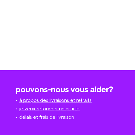
pouvons-nous vous aider?
à propos des livraisons et retraits
je veux retourner un article
délais et frais de livraison