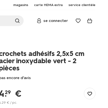
magasins
carte HEMA extra
service clientèle
se connecter
crochets adhésifs 2,5x5 cm
acier inoxydable vert - 2
pièces
pas encore d'avis
/fr-
be/bain-
4
.
€
29
toilette/accessoire-
salle-
4
.
29
€ / pc.
de-