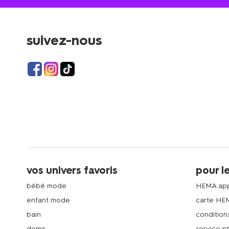
suivez-nous
vos univers favoris
pour l
bébé mode
HEMA ap
enfant mode
carte HE
bain
condition
domir
service 