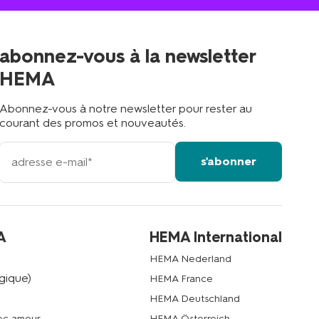
magasin
le
plus
proche
abonnez-vous à la newsletter
?
HEMA
Abonnez-vous à notre newsletter pour rester au
courant des promos et nouveautés.
votre
s'abonner
adresse
email
A
HEMA International
HEMA Nederland
gique)
HEMA France
HEMA Deutschland
vec amour
HEMA Österreich