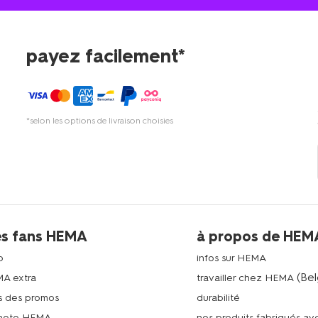
payez facilement*
*selon les options de livraison choisies
es fans HEMA
à propos de HEM
p
infos sur HEMA
(Bel
MA extra
travailler chez HEMA
s des promos
durabilité
photo HEMA
nos produits fabriqués a