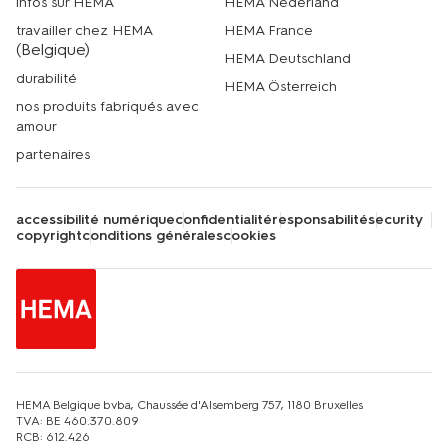
infos sur HEMA
HEMA Nederland
travailler chez HEMA
HEMA France
(Belgique)
HEMA Deutschland
durabilité
HEMA Österreich
nos produits fabriqués avec
amour
partenaires
accessibilité numérique
confidentialité
responsabilité
security
copyright
conditions générales
cookies
HEMA Belgique bvba, Chaussée d'Alsemberg 757, 1180 Bruxelles
TVA: BE 460.370.809
RCB: 612.426