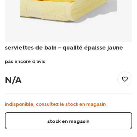
serviettes de bain - qualité épaisse jaune
pas encore d'avis
/fr-
be/bain-
N/A
toilette/serviettes-
de-
bain/serviettes-
de-
indisponible, consultez le stock en magasin
bain-
-
-
stock en magasin
qualite-
epaisse-