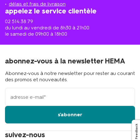
proche
délais et frais de livraison
?
appelez le service clientèle
02 514 38 79
du lundi au vendredi de 8h30 à 21h00
le samedi de 09h00 à 18h00
abonnez-vous à la newsletter HEMA
Abonnez-vous à notre newsletter pour rester au courant
des promos et nouveautés.
votre
adresse
email
s'abonner
Feedback
suivez-nous