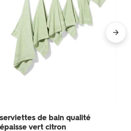
se
serviettes de bain qualité
d
épaisse vert citron