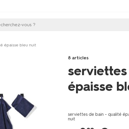
echerchez-vous ?
té épaisse bleu nuit
8 articles
serviettes
épaisse bl
Products
/fr-
be/bain-
serviettes de bain - qualité ép
toilette/serviettes-
nuit
de-
bain/serviettes-