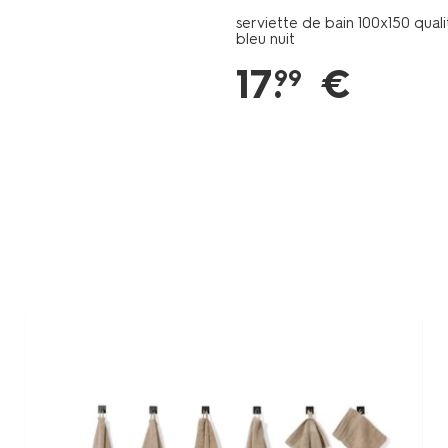
serviette de bain 100x150 quali
bleu nuit
17
.
€
99