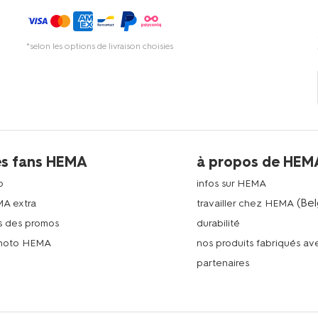
*selon les options de livraison choisies
es fans HEMA
à propos de HEM
p
infos sur HEMA
(Bel
MA extra
travailler chez HEMA
s des promos
durabilité
photo HEMA
nos produits fabriqués a
n
partenaires