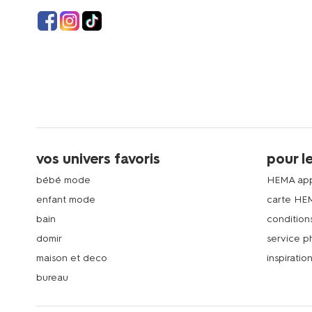
vos univers favoris
pour l
bébé mode
HEMA ap
enfant mode
carte HE
bain
condition
domir
service 
maison et deco
inspiratio
bureau