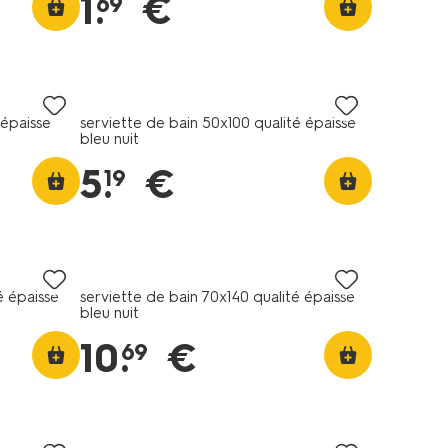
1
.
€
69
 épaisse
serviette de bain 50x100 qualité épaisse
bleu nuit
5
.
€
19
é épaisse
serviette de bain 70x140 qualité épaisse
bleu nuit
10
.
€
69