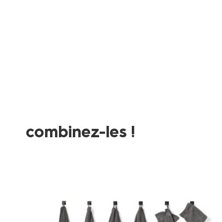
Product-
set
image
combinez-les !