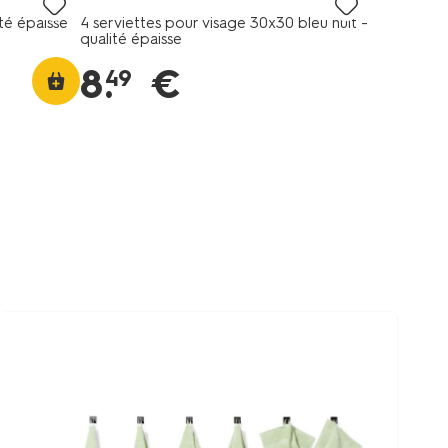
té épaisse
4 serviettes pour visage 30x30 bleu nuit -
qualité épaisse
8
.
€
49