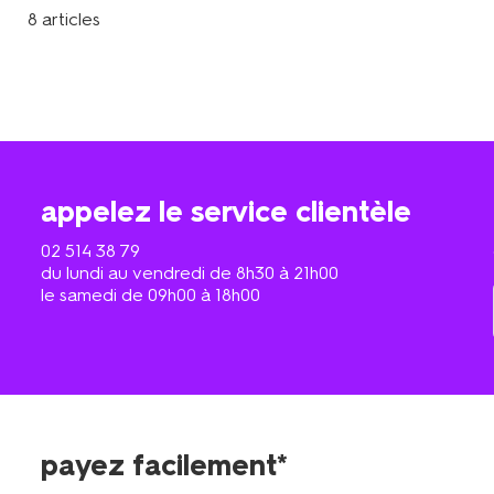
8 articles
appelez le service clientèle
02 514 38 79
du lundi au vendredi de 8h30 à 21h00
le samedi de 09h00 à 18h00
payez facilement*