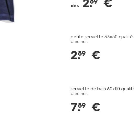
2
.
€
89
de-
dès
bain-
qualite-
epaisse-
bleu-
nuit-
petite serviette 33x50 qualité
bleu nuit
200837.html
2
.
€
89
serviette de bain 60x110 qualit
bleu nuit
7
.
€
89