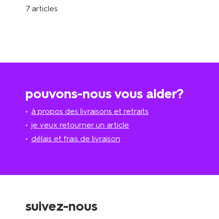
7 articles
pouvons-nous vous aider?
à propos des livraisons et retraits
je veux retourner un article
délais et frais de livraison
suivez-nous