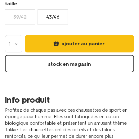
homme-
taille
noir-
4170430BLACK.html
39/42
43/46
ajouter au panier
1
stock en magasin
info produit
Profitez de chaque pas avec ces chaussettes de sport en
éponge pour homme. Elles sont fabriquées en coton
biologique confortable et présentent un amusant thème
Takkie. Les chaussettes ont des orteils et des talons
renforcés, ce qui leur permet de durer encore plus