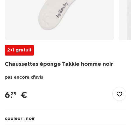
2+1 gratuit
Chaussettes éponge Takkie homme noir
pas encore d'avis
/fr-
be/elle-
6
.
€
29
lui/chaussettes-
collants/chaussettes-
femme/chaussettes-
hautes/chaussettes-
couleur :
noir
eponge-
takkie-