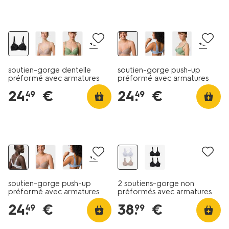
+3
+3
soutien-gorge dentelle
soutien-gorge push-up
préformé avec armatures
préformé avec armatures
noir
beige
24
.
€
24
.
€
49
49
2 pièces
+3
soutien-gorge push-up
2 soutiens-gorge non
préformé avec armatures
préformés avec armatures
blanc
E-F multi
24
.
€
38
.
€
49
99