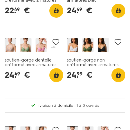
préformé avec armatures
armatures bleu
noir
22
.
€
24
.
€
49
49
+3
soutien-gorge dentelle
soutien-gorge non
préformé avec armatures
préformé avec armatures
beige
blanc
24
.
€
24
.
€
49
99
livraison à domicile : 1 à 3 ouvrés
promo
promo