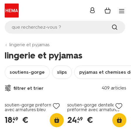
se
connecter
que recherchez-vous ?
lingerie et pyjamas
lingerie et pyjamas
soutiens-gorge
slips
pyjamas et chemises d
409 articles
filtrer et trier
soutien-gorge préformé
soutien-gorge dentelle
avec armatures bleu
préformé avec armatures
bleu
18
.
€
24
.
€
49
49