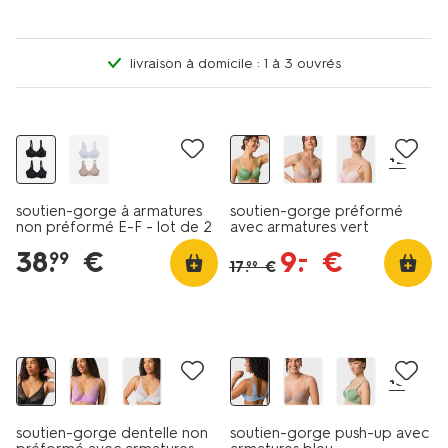
livraison à domicile : 1 à 3 ouvrés
promo
+2
soutien-gorge à armatures
soutien-gorge préformé
non préformé E-F - lot de 2
avec armatures vert
noir
38
.
€
9
.
€
–
99
17
.
€
99
+3
soutien-gorge dentelle non
soutien-gorge push-up avec