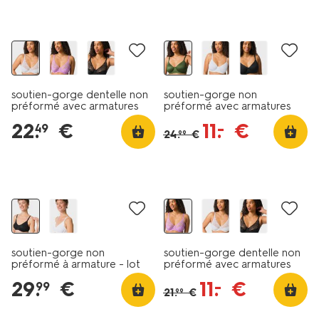
promo
soutien-gorge dentelle non
soutien-gorge non
préformé avec armatures
préformé avec armatures
blanc
vert foncé
22
.
€
11
.
€
–
49
24
.
€
99
promo
soutien-gorge non
soutien-gorge dentelle non
préformé à armature - lot
préformé avec armatures
de 2 bleu
violet
29
.
€
11
.
€
–
99
21
.
€
99