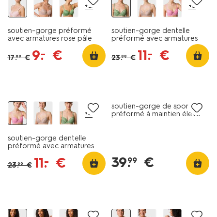
+2
+3
soutien-gorge préformé
soutien-gorge dentelle
avec armatures rose pâle
préformé avec armatures
vert
9
.
€
11
.
€
–
–
17
.
€
23
.
€
99
99
promo
soutien-gorge de sport
+3
préformé à maintien élevé
avec armatures noir
soutien-gorge dentelle
préformé avec armatures
rose
39
.
€
11
.
€
–
99
23
.
€
99