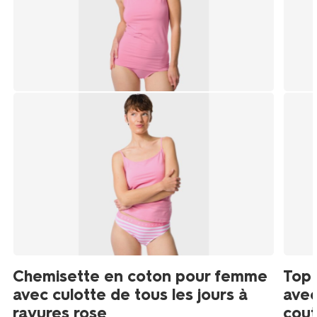
Chemisette en coton pour femme
Top
avec culotte de tous les jours à
avec
rayures rose
cout