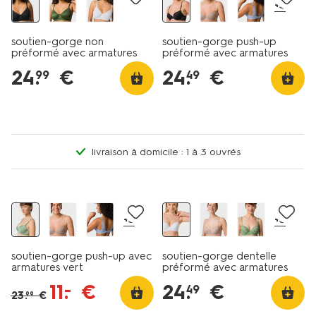
+3
soutien-gorge non
soutien-gorge push-up
préformé avec armatures
préformé avec armatures
noir
noir
24
.
€
24
.
€
99
49
livraison à domicile : 1 à 3 ouvrés
promo
+3
+3
soutien-gorge push-up avec
soutien-gorge dentelle
armatures vert
préformé avec armatures
blanc
11
.
€
24
.
€
–
49
23
.
€
99