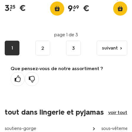
3
.
€
9
.
€
25
69
page 1 de 3
1
suivant
2
3
page
suivante
Que pensez-vous de notre assortiment ?
tout dans lingerie et pyjamas
voir tout
soutiens-gorge
sous-vêtements