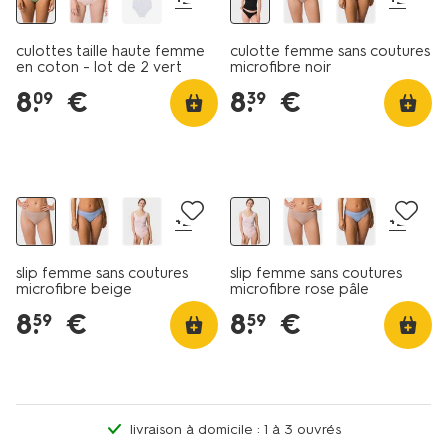
culottes taille haute femme
culotte femme sans coutures
en coton - lot de 2 vert
microfibre noir
8
.
€
8
.
€
09
39
30% de réduction
30% de réduction
+2
+2
slip femme sans coutures
slip femme sans coutures
microfibre beige
microfibre rose pâle
8
.
€
8
.
€
59
59
livraison à domicile : 1 à 3 ouvrés