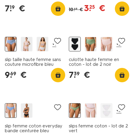
3
.
€
7
.
€
25
19
10
.
€
69
30% de réduction
2 pièces
+1
+2
slip taille haute femme sans
culotte haute femme en
couture microfibre bleu
coton - lot de 2 noir
9
.
€
7
.
€
69
39
3+1 gratuit
2 pièces
+2
slip femme coton everyday
slips femme coton - lot de 2
bande ceinturée bleu
vert