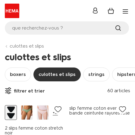
se
connecter
que recherchez-vous ?
culottes et slips
culottes et slips
boxers
culottes et slips
strings
hipster
60 articles
filtrer et trier
2 pièces
soldes
slip femme coton everyday
+2
bande ceinturée rayures rose
2 slips femme coton stretch
noir