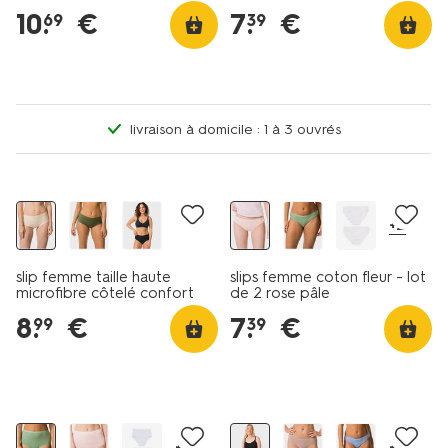
10
.
€
7
.
€
69
39
livraison à domicile : 1 à 3 ouvrés
2 pièces
+2
slip femme taille haute
slips femme coton fleur - lot
microfibre côtelé confort
de 2 rose pâle
ultime naturel
8
.
€
7
.
€
99
39
2 pièces
30% de réduction
+2
+2