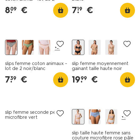
noir/blanc
8
.
€
7
.
€
09
19
2 pièces
+2
slips femme coton animaux -
slip femme moyennement
lot de 2 noir/blanc
gainant taille haute noir
7
.
€
19
.
€
39
99
soldes
30% de réduction
slip femme seconde peau
+1
microfibre vert
slip taille haute femme sans
couture microfibre rose pâle