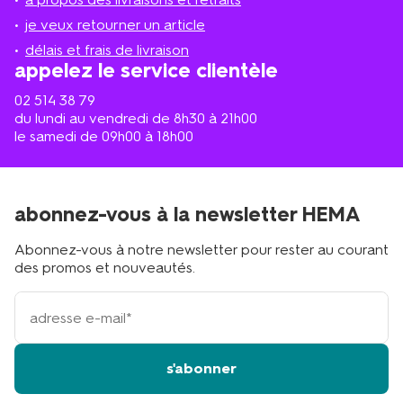
le
plus
je veux retourner un article
proche
délais et frais de livraison
?
appelez le service clientèle
02 514 38 79
du lundi au vendredi de 8h30 à 21h00
le samedi de 09h00 à 18h00
abonnez-vous à la newsletter HEMA
Abonnez-vous à notre newsletter pour rester au courant
des promos et nouveautés.
votre
adresse
email
s'abonner