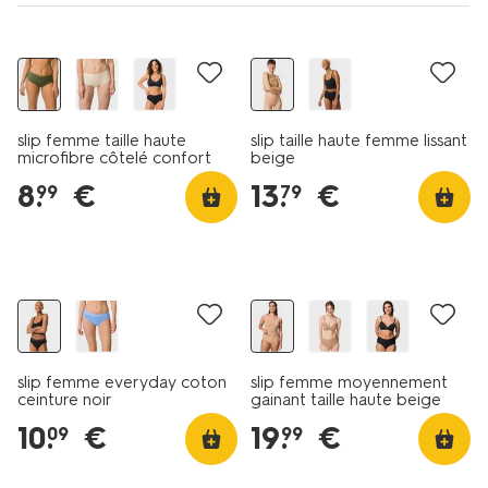
slip femme taille haute
slip taille haute femme lissant
microfibre côtelé confort
beige
ultime vert foncé
8
.
€
13
.
€
99
79
3+1 gratuit
slip femme everyday coton
slip femme moyennement
ceinture noir
gainant taille haute beige
10
.
€
19
.
€
09
99