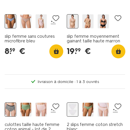
30% de réduction
+2
slip femme sans coutures
slip femme moyennement
microfibre bleu
gainant taille haute marron
clair
8
.
€
19
.
€
59
99
livraison à domicile : 1 à 3 ouvrés
2 pièces
2 pièces
+2
+2
culottes taille haute femme
2 slips femme coton stretch
coton animal - lot de 2
blanc