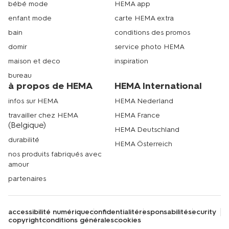
bébé mode
HEMA app
enfant mode
carte HEMA extra
bain
conditions des promos
domir
service photo HEMA
maison et deco
inspiration
bureau
à propos de HEMA
HEMA International
infos sur HEMA
HEMA Nederland
travailler chez HEMA
HEMA France
(Belgique)
HEMA Deutschland
durabilité
HEMA Österreich
nos produits fabriqués avec
amour
partenaires
accessibilité numérique
confidentialité
responsabilité
security
copyright
conditions générales
cookies