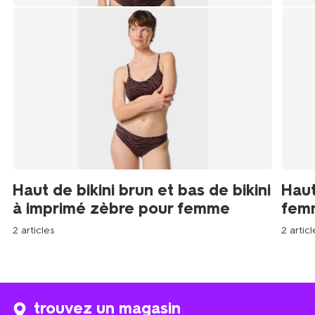
Haut de bikini brun et bas de bikini
Haut
à imprimé zèbre pour femme
femm
2 articles
2 articl
trouvez un magasin