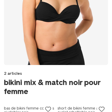
Product-
2 articles
set
bikini mix & match noir pour
image
femme
promo
Products
/fr-
bas de bikini femme cordons
short de bikini femme avec
be/elle-