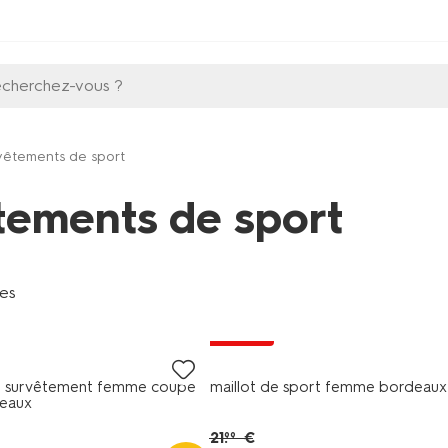
echerchez-vous ?
vêtements de sport
tements de sport
les
promo
e survêtement femme coupe
maillot de sport femme bordeaux
eaux
21
.
€
99