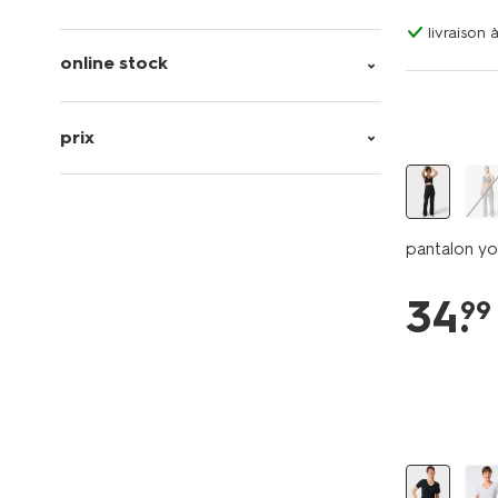
livraison
online stock
prix
pantalon y
34
.
99