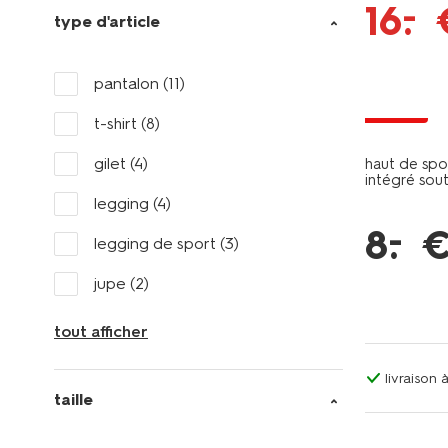
–
16
.
type d'article
pantalon
(11)
soldes
t-shirt
(8)
gilet
(4)
haut de sp
intégré sout
legging
(4)
–
8
.
legging de sport
(3)
jupe
(2)
tout afficher
livraison
taille