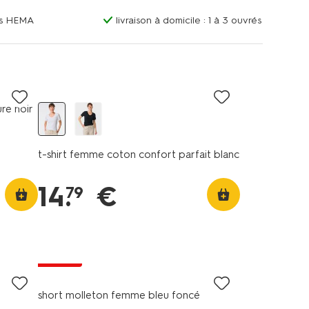
ins HEMA
livraison à domicile : 1 à 3 ouvrés
re noir
t-shirt femme coton confort parfait blanc
14
.
€
79
promo
short molleton femme bleu foncé