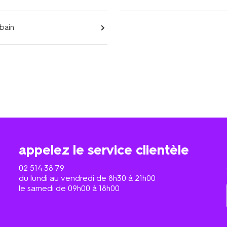
 bain
appelez le service clientèle
02 514 38 79
du lundi au vendredi de 8h30 à 21h00
le samedi de 09h00 à 18h00