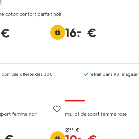
me coton confort parfait noir
–
16
.
€
€
 à domicile offerte dès 30€
retrait dans 90+ magas
promo
sport femme noir
maillot de sport femme rose
21
.
€
99
–