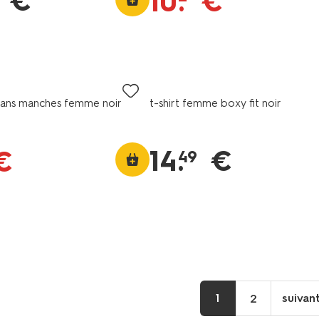
€
10
.
€
ans manches femme noir
t-shirt femme boxy fit noir
14
.
€
€
49
1
suivan
2
p