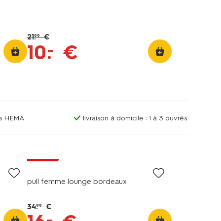
21
.
€
99
–
10
.
€
ins HEMA
livraison à domicile : 1 à 3 ouvrés
promo
pull femme lounge bordeaux
34
.
€
99
–