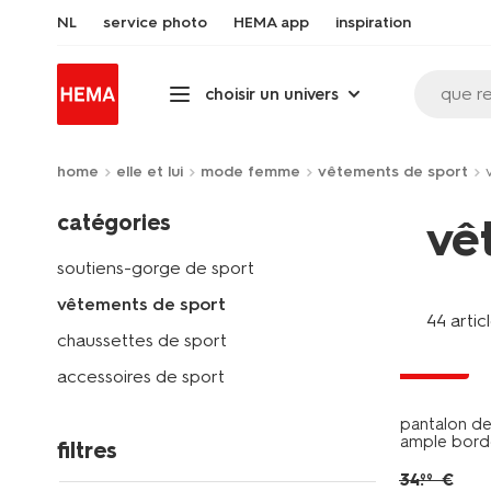
NL
service photo
HEMA app
inspiration
que r
choisir un univers
home
elle et lui
mode femme
vêtements de sport
catégories
vê
soutiens-gorge de sport
vêtements de sport
44 artic
chaussettes de sport
soldes
accessoires de sport
pantalon d
ample bord
filtres
34
.
€
99