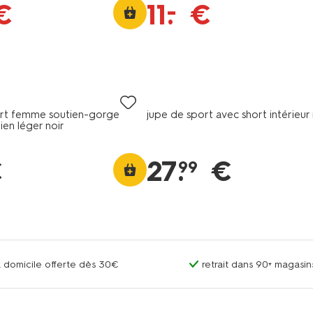
–
€
11
.
€
ort femme soutien-gorge
jupe de sport avec short intérieur 
ien léger noir
€
27
.
€
99
 à domicile offerte dès 30€
retrait dans 90+ magas