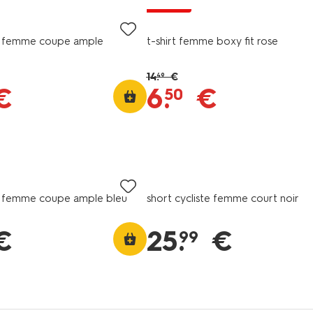
promo
t femme coupe ample
t-shirt femme boxy fit rose
14
.
€
49
€
6
.
€
50
t femme coupe ample bleu
short cycliste femme court noir
€
25
.
€
99