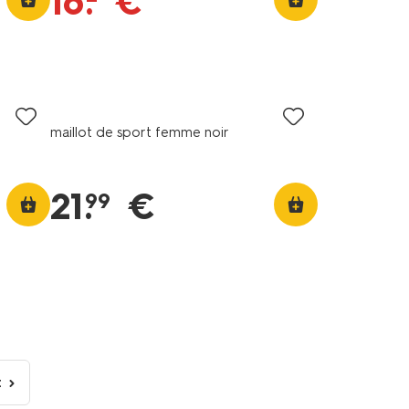
16
.
€
maillot de sport femme noir
21
.
€
99
t
age