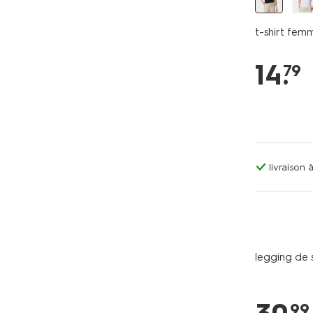
t-shirt fem
14
.
79
livraison
legging de 
99