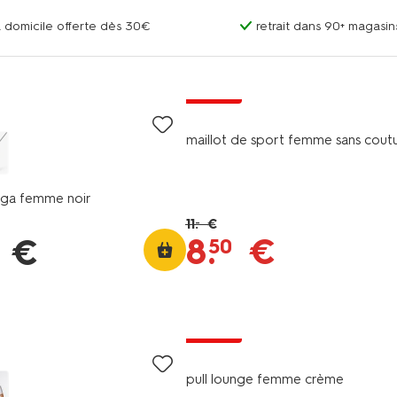
 à domicile offerte dès 30€
retrait dans 90+ magas
soldes
maillot de sport femme sans coutu
oga femme noir
11
.
€
–
8
.
€
€
50
soldes
pull lounge femme crème