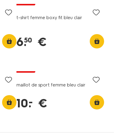
soldes
t-shirt femme boxy fit bleu clair
6
.
€
50
soldes
maillot de sport femme bleu clair
–
10
.
€