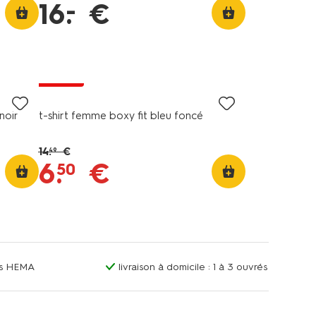
–
16
.
€
promo
noir
t-shirt femme boxy fit bleu foncé
14
.
€
49
6
.
€
50
ins HEMA
livraison à domicile : 1 à 3 ouvrés