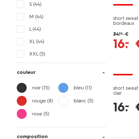
promo
S
(44)
M
(44)
short swea
bordeaux
L
(44)
34
.
€
99
–
16
.
XL
(44)
XXL
(5)
soldes
couleur
noir
(15)
bleu
(11)
short swea
clair
rouge
(8)
blanc
(5)
–
16
.
rose
(5)
composition