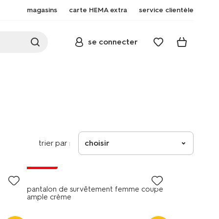
magasins
carte HEMA extra
service clientèle
se connecter
trier par :
choisir
soldes
pantalon de survêtement femme coupe
ample crème