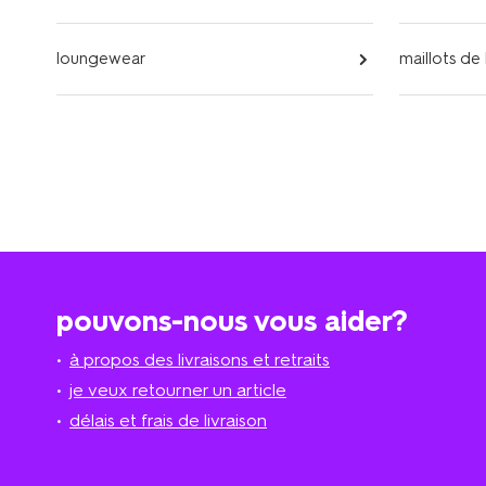
loungewear
maillots de
pouvons-nous vous aider?
à propos des livraisons et retraits
je veux retourner un article
délais et frais de livraison