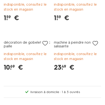
indisponible, consultez le
indisponible, consultez le
stock en magasin
stock en magasin
1
.
€
1
.
€
59
59
décoration de gobelet avec
machine à peindre non
paille
salissante
indisponible, consultez le
indisponible, consultez le
stock en magasin
stock en magasin
10
.
€
23
.
€
69
49
livraison à domicile : 1 à 3 ouvrés