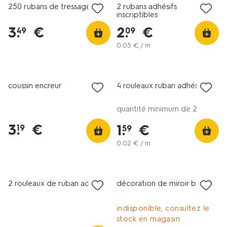
250 rubans de tressage
2 rubans adhésifs
inscriptibles
3
.
€
2
.
€
49
09
0
.
05
€ / m
coussin encreur
4 rouleaux ruban adhésif
quantité minimum de 2
3
.
€
1
.
€
19
59
0
.
02
€ / m
2 rouleaux de ruban adhésif
décoration de miroir bois
indisponible, consultez le
stock en magasin