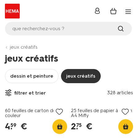
se
connecter
que recherchez-vous ?
jeux créatifs
jeux créatifs
dessin et peinture
jeux créatifs
328 articles
filtrer et trier
soldes
60 feuilles de carton de
25 feuilles de papier à dessin
couleur
A4 Miffy
4
.
€
2
.
€
59
75