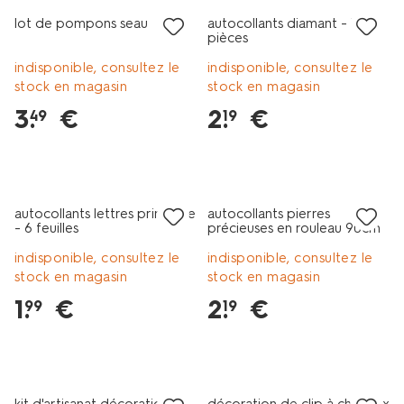
lot de pompons seau
autocollants diamant - 119
pièces
indisponible, consultez le
indisponible, consultez le
stock en magasin
stock en magasin
3
.
€
2
.
€
49
19
autocollants lettres princesse
autocollants pierres
- 6 feuilles
précieuses en rouleau 90cm
- 2 pièces
indisponible, consultez le
indisponible, consultez le
stock en magasin
stock en magasin
1
.
€
2
.
€
99
19