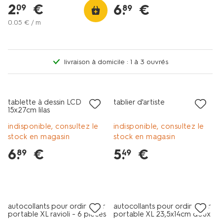
2
.
€
6
.
€
09
89
0
.
05
€ / m
livraison à domicile : 1 à 3 ouvrés
nouveau
tablette à dessin LCD
tablier d'artiste
15x27cm lilas
indisponible, consultez le
indisponible, consultez le
stock en magasin
stock en magasin
6
.
€
5
.
€
89
49
nouveau
nouveau
autocollants pour ordinateur
autocollants pour ordinateur
portable XL ravioli - 6 pièces
portable XL 23,5x14cm doux