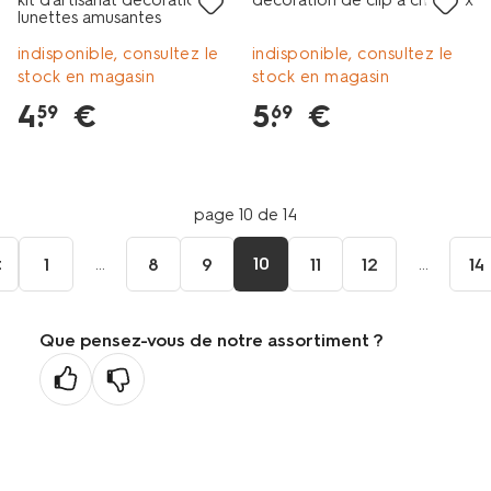
kit d'artisanat décoration
décoration de clip à cheveux
lunettes amusantes
indisponible, consultez le
indisponible, consultez le
stock en magasin
stock en magasin
4
.
€
5
.
€
59
69
page 10 de 14
t
...
10
...
1
8
9
11
12
14
Que pensez-vous de notre assortiment ?
dente