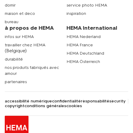
domir
service photo HEMA
maison et deco
inspiration
bureau
à propos de HEMA
HEMA International
infos sur HEMA
HEMA Nederland
travailler chez HEMA
HEMA France
(Belgique)
HEMA Deutschland
durabilité
HEMA Österreich
nos produits fabriqués avec
amour
partenaires
accessibilité numérique
confidentialité
responsabilité
security
copyright
conditions générales
cookies