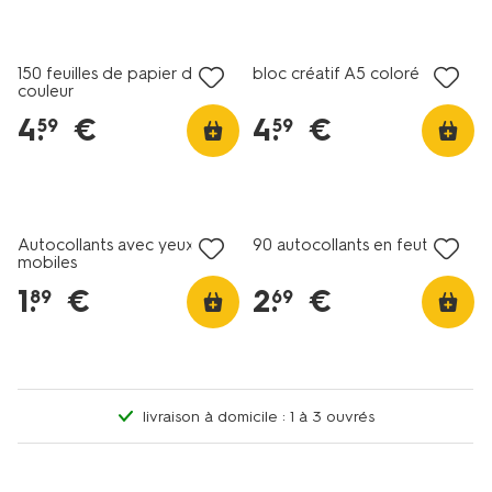
150 feuilles de papier de
bloc créatif A5 coloré
couleur
4
.
€
4
.
€
59
59
Autocollants avec yeux
90 autocollants en feutrine
mobiles
1
.
€
2
.
€
89
69
livraison à domicile : 1 à 3 ouvrés