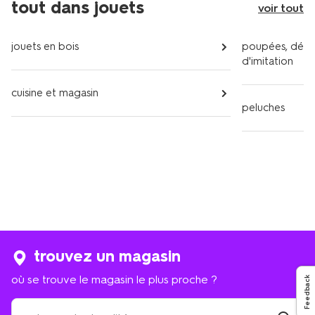
tout dans jouets
voir tout
jouets en bois
poupées, dégu
d'imitation
cuisine et magasin
peluches
trouvez un magasin
où se trouve le magasin le plus proche ?
Feedback
où