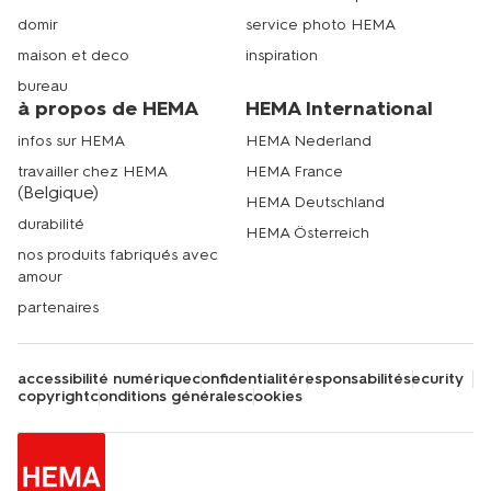
domir
service photo HEMA
maison et deco
inspiration
bureau
à propos de HEMA
HEMA International
infos sur HEMA
HEMA Nederland
travailler chez HEMA
HEMA France
(Belgique)
HEMA Deutschland
durabilité
HEMA Österreich
nos produits fabriqués avec
amour
partenaires
accessibilité numérique
confidentialité
responsabilité
security
copyright
conditions générales
cookies