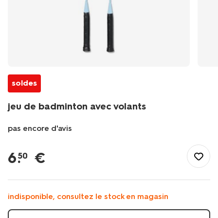
soldes
jeu de badminton avec volants
pas encore d'avis
/fr-
be/enfant/jouets/jeux-
6
.
€
50
d-
exterieur/jeu-
de-
badminton-
indisponible, consultez le stock en magasin
avec-
volants-