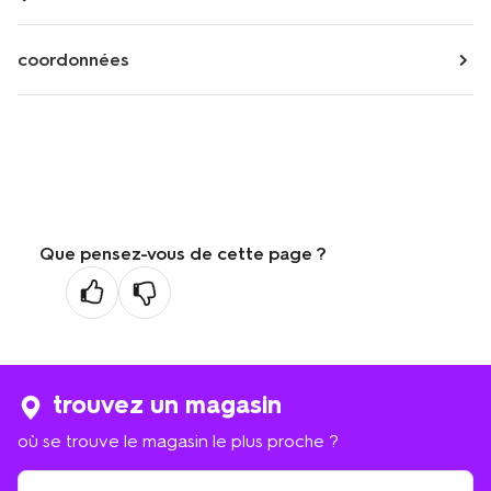
coordonnées
Que pensez-vous de cette page ?
trouvez un magasin
où se trouve le magasin le plus proche ?
où