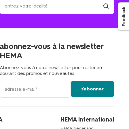
où
se
Feedback
trouve
trouver
un
le
magasin
magasin
le
plus
proche
abonnez-vous à la newsletter
?
HEMA
Abonnez-vous à notre newsletter pour rester au
courant des promos et nouveautés.
votre
s'abonner
adresse
email
A
HEMA International
HEMA Nederland