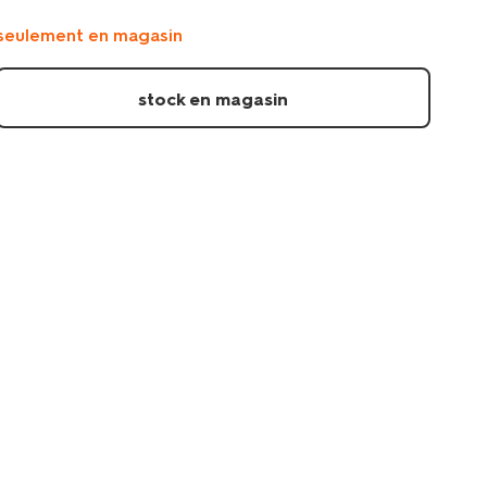
savon-
seulement en magasin
300ml-
avec-
jeu-
stock en magasin
15180080.html