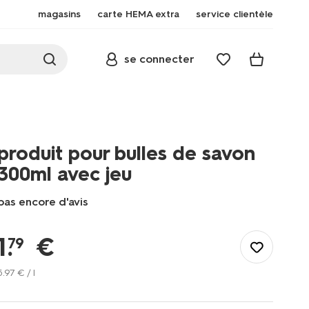
magasins
carte HEMA extra
service clientèle
se connecter
produit pour bulles de savon
300ml avec jeu
pas encore d'avis
/fr-
be/enfant/jouets/jeux-
1
.
€
79
d-
exterieur/produit-
5
.
97
€ / l
pour-
bulles-
de-