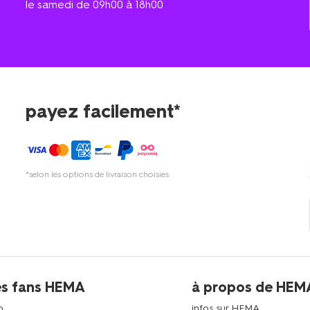
le samedi de 09h00 à 18h00
payez facilement*
*selon les options de livraison choisies
es fans HEMA
à propos de HEM
p
infos sur HEMA