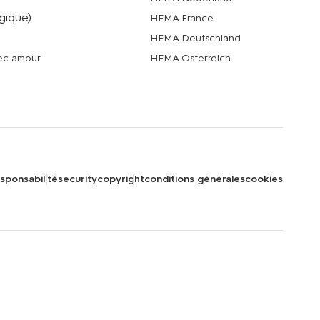
gique)
HEMA France
HEMA Deutschland
vec amour
HEMA Österreich
sponsabilité
security
copyright
conditions générales
cookies