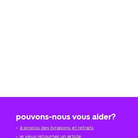
pouvons-nous vous aider?
à propos des livraisons et retraits
je veux retourner un article