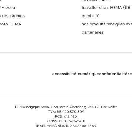
(Bel
MA extra
travailler chez HEMA
s des promos
durabilité
photo HEMA
nos produits fabriqués a
n
partenaires
accessibilité numérique
confidentialité
re
HEMA Belgique bvba, Chaussée d'Alsemberg 757, 1180 Bruxelles
TVA: BE 460.370.809
RCB: 612.426
ONSS: 000-1679454-11
IBAN: HEMA NL67INGB0651607663