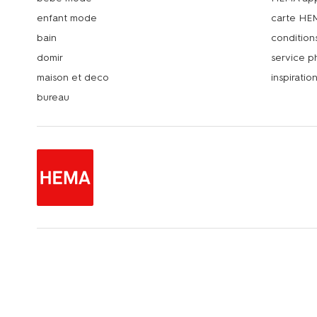
enfant mode
carte HE
bain
condition
domir
service 
maison et deco
inspiratio
bureau