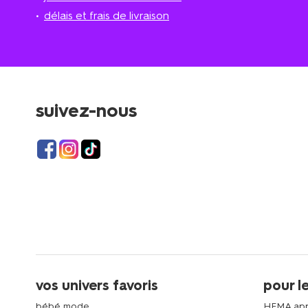
délais et frais de livraison
suivez-nous
vos univers favoris
pour l
bébé mode
HEMA ap