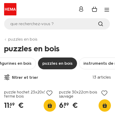
se
connecter
que recherchez-vous ?
puzzles en bois
puzzles en bois
figurines en bois
puzzles en bois
instruments de 
13 articles
filtrer et trier
puzzle hochet 23x20x5cm
puzzle 30x22cm bois
ferme bois
sauvage
11
.
€
6
.
€
69
89