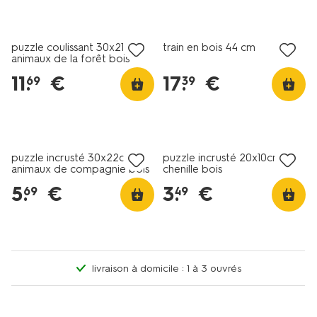
puzzle coulissant 30x21cm
train en bois 44 cm
animaux de la forêt bois
11
.
€
17
.
€
69
39
puzzle incrusté 30x22cm
puzzle incrusté 20x10cm
animaux de compagnie bois
chenille bois
5
.
€
3
.
€
69
49
livraison à domicile : 1 à 3 ouvrés