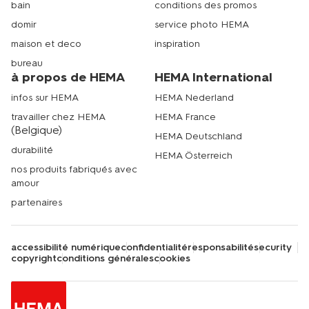
bain
conditions des promos
domir
service photo HEMA
maison et deco
inspiration
bureau
à propos de HEMA
HEMA International
infos sur HEMA
HEMA Nederland
travailler chez HEMA
HEMA France
(Belgique)
HEMA Deutschland
durabilité
HEMA Österreich
nos produits fabriqués avec
amour
partenaires
accessibilité numérique
confidentialité
responsabilité
security
copyright
conditions générales
cookies