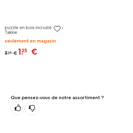
soldes
puzzle en bois incrusté 14cm
Takkie
seulement en magasin
1
.
€
25
3
.
€
49
Que pensez-vous de notre assortiment ?