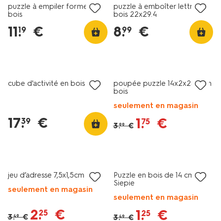
puzzle à empiler formes en
puzzle à emboîter lettres
bois
bois 22x29.4
11
.
€
8
.
€
19
99
soldes
cube d'activité en bois
poupée puzzle 14x2x28,5cm
bois
seulement en magasin
17
.
€
1
.
€
39
75
3
.
€
99
soldes
soldes
jeu d’adresse 7,5x1,5cm bois
Puzzle en bois de 14 cm
Siepie
seulement en magasin
seulement en magasin
2
.
€
1
.
€
25
25
3
.
€
3
.
€
49
49