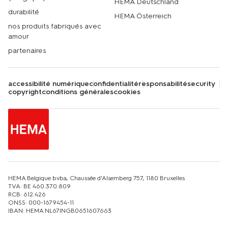
HEMA Deutschland
durabilité
HEMA Österreich
nos produits fabriqués avec
amour
partenaires
accessibilité numérique
confidentialité
responsabilité
security
copyright
conditions générales
cookies
HEMA Belgique bvba, Chaussée d'Alsemberg 757, 1180 Bruxelles
TVA: BE 460.370.809
RCB: 612.426
ONSS: 000-1679454-11
IBAN: HEMA NL67INGB0651607663