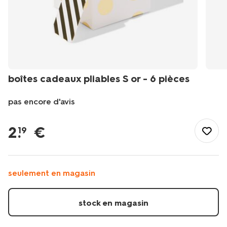
boîtes cadeaux pliables S or - 6 pièces
pas encore d'avis
/fr-
be/fete-
2
.
€
19
idees-
cadeaux/emballage-
cadeau/sacs-
cadeaux-
seulement en magasin
boites-
cadeaux/boites-
cadeaux-
stock en magasin
pliables-
s-