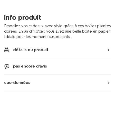
or-
-
-6-
info produit
pieces-
14710304.html
Emballez vos cadeaux avec style grâce à ces boîtes pliantes
dorées. En un clin d'œil, vous avez une belle boîte en papier.
Idéale pour les moments surprenants...
détails du produit
pas encore d'avis
coordonnées