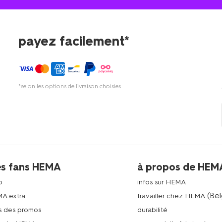
payez facilement*
*selon les options de livraison choisies
es fans HEMA
à propos de HEM
p
infos sur HEMA
(Bel
MA extra
travailler chez HEMA
s des promos
durabilité