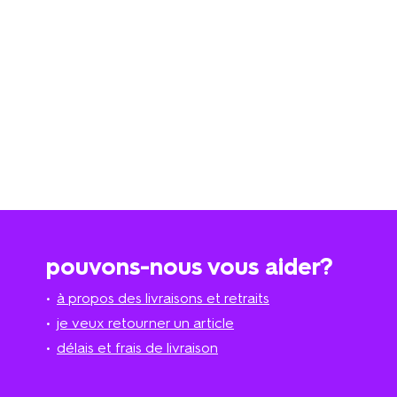
pouvons-nous vous aider?
à propos des livraisons et retraits
je veux retourner un article
délais et frais de livraison