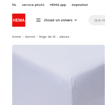
NL
service photo
HEMA app
inspiration
que r
choisir un univers
home
dormir
linge de lit
alèses