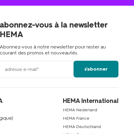
magasin
magasin
le
plus
proche
abonnez-vous à la newsletter
?
HEMA
Abonnez-vous à notre newsletter pour rester au
courant des promos et nouveautés.
votre
s'abonner
adresse
email
A
HEMA International
HEMA Nederland
gique)
HEMA France
HEMA Deutschland