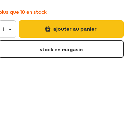
boxspring-
molleton-
plus que 10 en stock
stretch-
180x200-
blanc-
ajouter au panier
1
5180073.html
stock en magasin