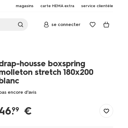
magasins
carte HEMA extra
service clientèle
se connecter
drap-housse boxspring
molleton stretch 180x200
blanc
pas encore d'avis
/fr-
be/literie/linge-
46
.
€
99
de-
lit/aleses/drap-
housse-