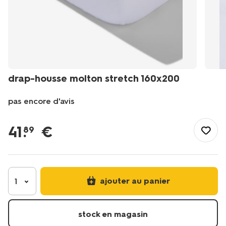
drap-housse molton stretch 160x200
pas encore d'avis
/fr-
be/literie/linge-
41
.
€
89
de-
lit/aleses/drap-
housse-
molton-
stretch-
ajouter au panier
1
160x200-
5190150.html
stock en magasin