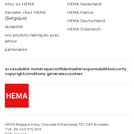
infos sur HEMA
HEMA Nederland
travailler chez HEMA
HEMA France
(Belgique)
HEMA Deutschland
durabilité
HEMA Österreich
nos produits fabriqués avec
amour
partenaires
accessibilité numérique
confidentialité
responsabilité
security
copyright
conditions générales
cookies
HEMA Belgique bvba, Chaussée d'Alsemberg 757, 1180 Bruxelles
TVA: BE 460.370.809