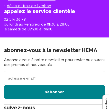
proche
délais et frais de livraison
?
appelez le service clientèle
02 514 38 79
du lundi au vendredi de 8h30 à 21h00
le samedi de 09h00 à 18h00
abonnez-vous à la newsletter HEMA
Abonnez-vous à notre newsletter pour rester au courant
des promos et nouveautés.
votre
adresse
email
s'abonner
Feedback
suivez-nous