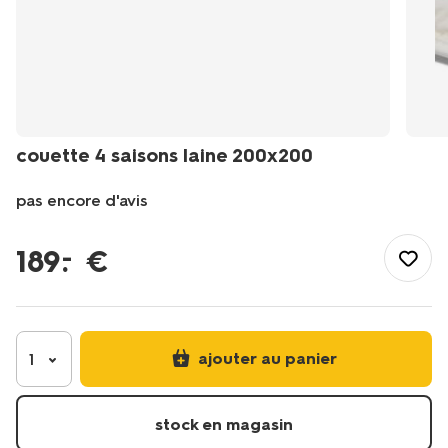
couette 4 saisons laine 200x200
pas encore d'avis
/fr-
be/literie/linge-
189
.
€
–
de-
lit/couettes/couettes-
4-
saisons/couette-
4-
ajouter au panier
1
saisons-
laine-
200x200-
stock en magasin
5590025.html