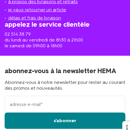
à propos des livraisons et retraits
le
plus
je veux retourner un article
proche
délais et frais de livraison
?
appelez le service clientèle
02 514 38 79
du lundi au vendredi de 8h30 à 21h00
le samedi de 09h00 à 18h00
abonnez-vous à la newsletter HEMA
Abonnez-vous à notre newsletter pour rester au courant
des promos et nouveautés.
votre
adresse
email
s'abonner