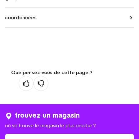
coordonnées
Que pensez-vous de cette page ?
trouvez un magasin
où se trouve le magasin le plus proche ?
où