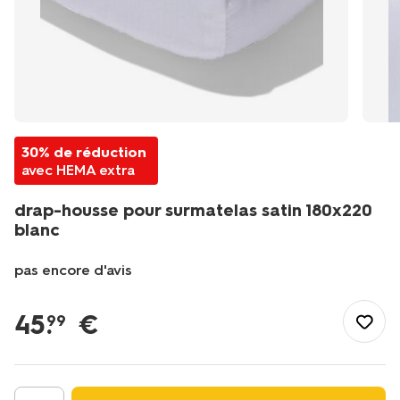
30% de réduction
avec HEMA extra
drap-housse pour surmatelas satin 180x220
blanc
pas encore d'avis
/fr-
be/literie/linge-
45
.
€
99
de-
lit/draps-
housses/drap-
housse-