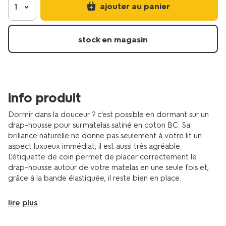
pour-
ajouter au panier
1
surmatelas-
satin-
180x220-
stock en magasin
blanc-
5180119.html
info produit
Dormir dans la douceur ? c'est possible en dormant sur un
drap-housse pour surmatelas satiné en coton BC. Sa
brillance naturelle ne donne pas seulement à votre lit un
aspect luxueux immédiat, il est aussi très agréable.
L'étiquette de coin permet de placer correctement le
drap-housse autour de votre matelas en une seule fois et,
grâce à la bande élastiquée, il reste bien en place.
lire plus