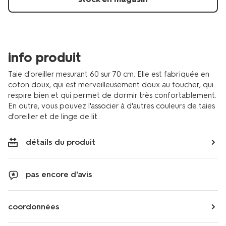
doux-
bleu-
cobalt-
5130019.html
info produit
Taie d'oreiller mesurant 60 sur 70 cm. Elle est fabriquée en
coton doux, qui est merveilleusement doux au toucher, qui
respire bien et qui permet de dormir très confortablement.
En outre, vous pouvez l'associer à d'autres couleurs de taies
d'oreiller et de linge de lit.
détails du produit
pas encore d'avis
coordonnées