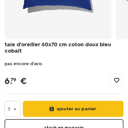
taie d'oreiller 60x70 cm coton doux bleu
cobalt
pas encore d'avis
/fr-
be/literie/linge-
6
.
€
79
de-
lit/taies-
d-
oreiller/taie-
doreiller-
ajouter au panier
1
60x70-
cm-
coton-
stock en magasin