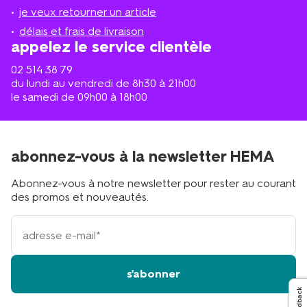
plus
je veux retourner un article
proche
délais et frais de livraison
?
appelez le service clientèle
02 514 38 79
du lundi au vendredi de 8h30 à 21h00
le samedi de 09h00 à 18h00
abonnez-vous à la newsletter HEMA
Abonnez-vous à notre newsletter pour rester au courant
des promos et nouveautés.
votre
adresse
email
s'abonner
Feedback