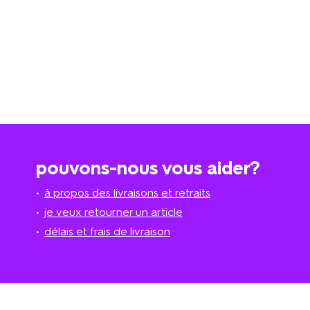
pouvons-nous vous aider?
à propos des livraisons et retraits
je veux retourner un article
délais et frais de livraison