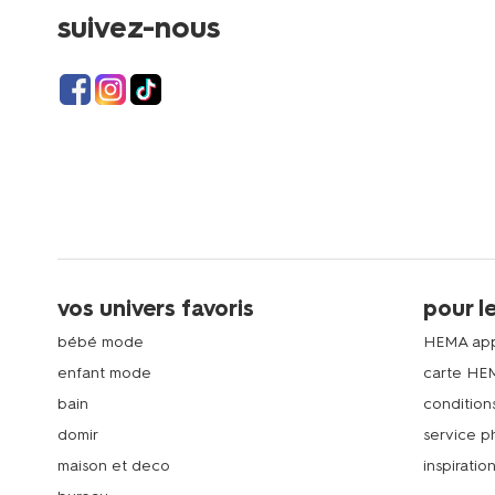
suivez-nous
vos univers favoris
pour l
bébé mode
HEMA ap
enfant mode
carte HE
bain
condition
domir
service 
maison et deco
inspiratio