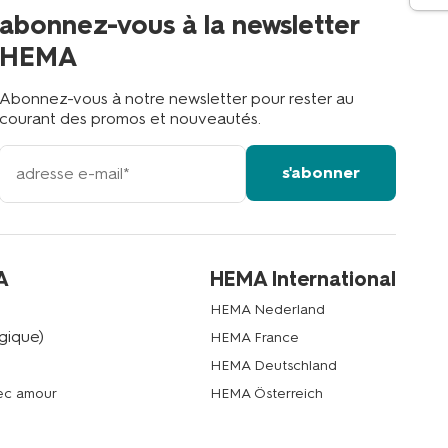
proche
abonnez-vous à la newsletter
?
HEMA
Abonnez-vous à notre newsletter pour rester au
courant des promos et nouveautés.
votre
s'abonner
adresse
email
A
HEMA International
HEMA Nederland
gique)
HEMA France
HEMA Deutschland
vec amour
HEMA Österreich