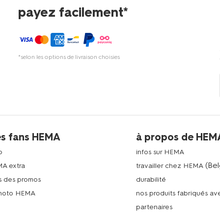
payez facilement*
*selon les options de livraison choisies
es fans HEMA
à propos de HEM
p
infos sur HEMA
(Bel
MA extra
travailler chez HEMA
s des promos
durabilité
photo HEMA
nos produits fabriqués a
n
partenaires