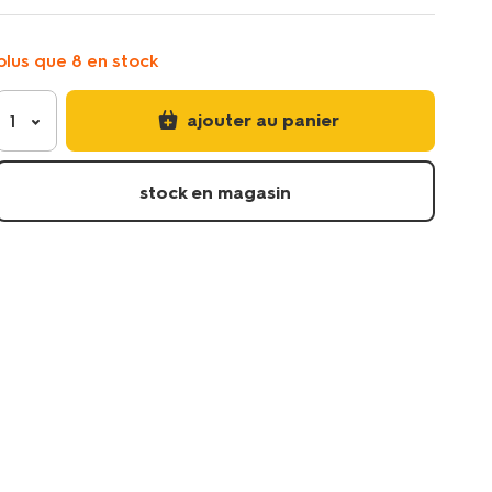
velo/housse-
de-
selle-
plus que 8 en stock
velo-
impermeable-
avec-
ajouter au panier
1
pois-
41150057.html
stock en magasin