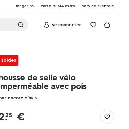
magasins
carte HEMA extra
service clientèle
se connecter
soldes
housse de selle vélo
imperméable avec pois
pas encore d'avis
/fr-
be/loisirs-
2
.
€
25
temps-
libre/accessoires-