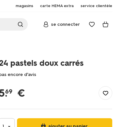
magasins
carte HEMA extra
service clientèle
se connecter
24 pastels doux carrés
pas encore d'avis
/fr-
be/enfant/jouets/dessin-
5
.
€
69
jeux-
creatifs/dessin-
peinture/24%C2%A0pastels-
doux-
carres-
60720065.html
ajouter au panier
1