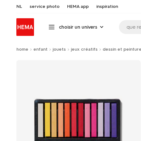
NL
service photo
HEMA app
inspiration
que r
choisir un univers
home
enfant
jouets
jeux créatifs
dessin et peintur