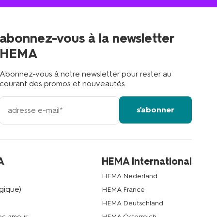
magasin
le
plus
proche
abonnez-vous à la newsletter
?
HEMA
Abonnez-vous à notre newsletter pour rester au
courant des promos et nouveautés.
votre
s'abonner
adresse
email
A
HEMA International
HEMA Nederland
gique)
HEMA France
HEMA Deutschland
vec amour
HEMA Österreich