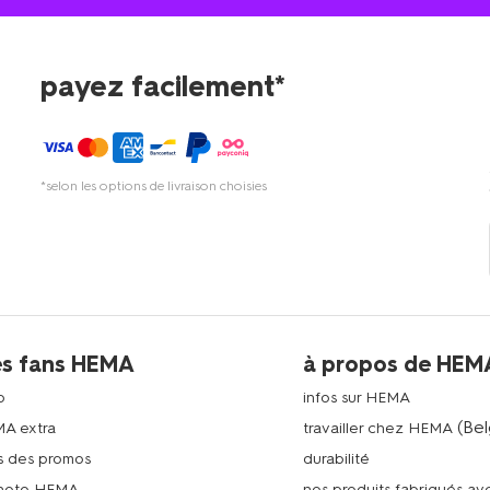
payez facilement*
*selon les options de livraison choisies
es fans HEMA
à propos de HEM
p
infos sur HEMA
(Bel
MA extra
travailler chez HEMA
s des promos
durabilité
photo HEMA
nos produits fabriqués a