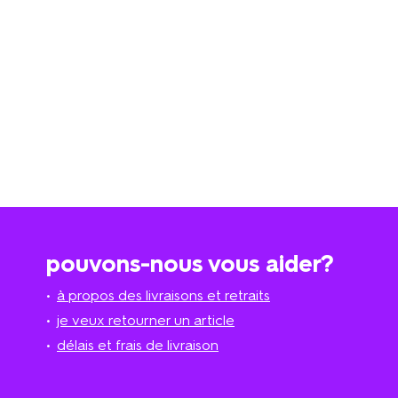
pouvons-nous vous aider?
à propos des livraisons et retraits
je veux retourner un article
délais et frais de livraison