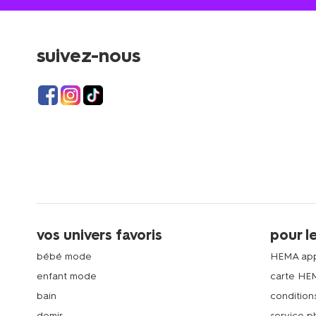
suivez-nous
vos univers favoris
pour l
bébé mode
HEMA ap
enfant mode
carte HE
bain
condition
domir
service 