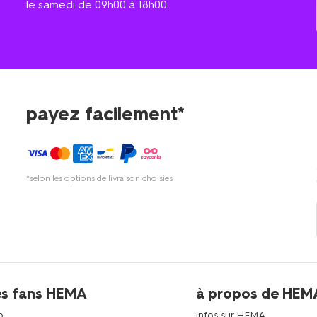
le samedi de 09h00 à 18h00
payez facilement*
*selon les options de livraison choisies
es fans HEMA
à propos de HEM
p
infos sur HEMA