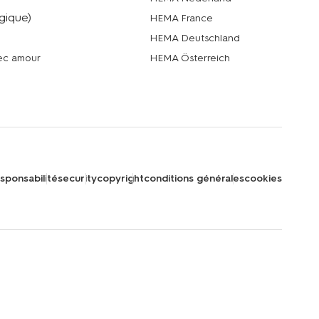
gique)
HEMA France
HEMA Deutschland
vec amour
HEMA Österreich
sponsabilité
security
copyright
conditions générales
cookies