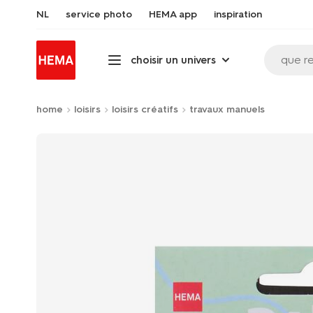
NL
service photo
HEMA app
inspiration
que r
choisir un univers
home
loisirs
loisirs créatifs
travaux manuels