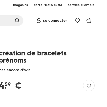
magasins
carte HEMA extra
service clientèle
se connecter
création de bracelets
prénoms
pas encore d'avis
/fr-
be/loisirs-
4
.
€
59
temps-
libre/loisirs-
creatifs/travaux-
manuels/creation-
de-