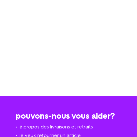
pouvons-nous vous aider?
à propos des livraisons et retraits
je veux retourner un article