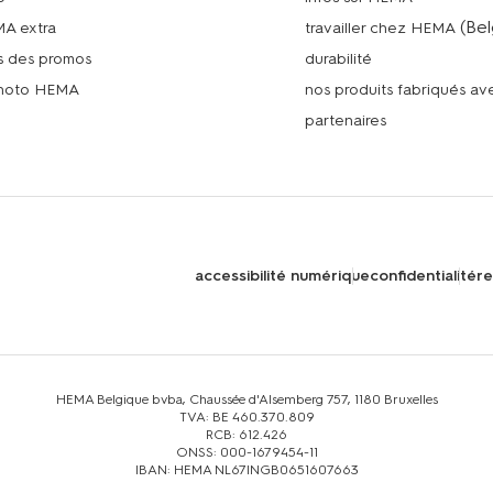
(Bel
MA extra
travailler chez HEMA
s des promos
durabilité
photo HEMA
nos produits fabriqués a
n
partenaires
accessibilité numérique
confidentialité
re
HEMA Belgique bvba, Chaussée d'Alsemberg 757, 1180 Bruxelles
TVA: BE 460.370.809
RCB: 612.426
ONSS: 000-1679454-11
IBAN: HEMA NL67INGB0651607663