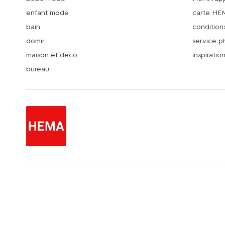
enfant mode
carte HE
bain
condition
domir
service 
maison et deco
inspiratio
bureau