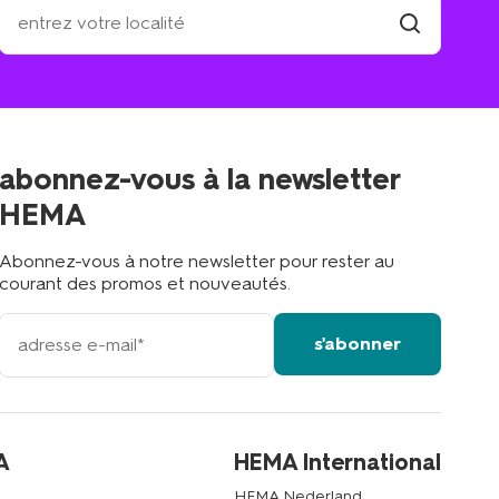
où
se
trouve
trouver
un
le
magasin
magasin
le
plus
proche
abonnez-vous à la newsletter
?
HEMA
Abonnez-vous à notre newsletter pour rester au
courant des promos et nouveautés.
votre
s'abonner
adresse
email
A
HEMA International
HEMA Nederland