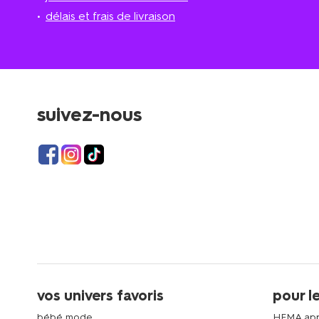
délais et frais de livraison
suivez-nous
vos univers favoris
pour l
bébé mode
HEMA ap