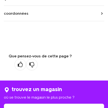
coordonnées
Que pensez-vous de cette page ?
trouvez un magasin
où se trouve le magasin le plus proche ?
où