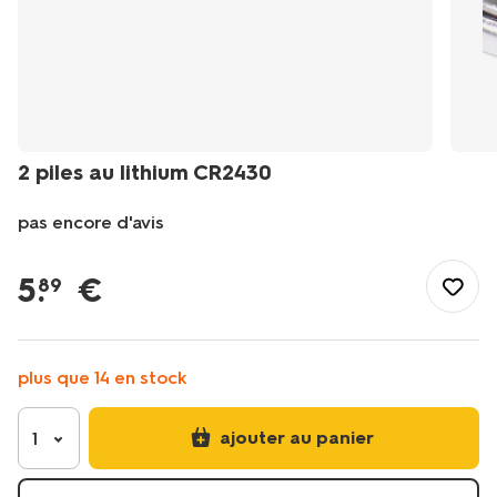
2 piles au lithium CR2430
pas encore d'avis
/fr-
be/maison-
5
.
€
89
deco/bricolage/piles/2-
piles-
au-
lithium-
plus que 14 en stock
cr2430-
41200014.html
ajouter au panier
1