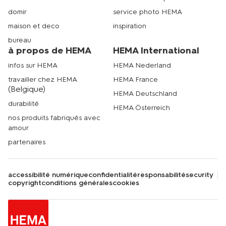
domir
service photo HEMA
maison et deco
inspiration
bureau
à propos de HEMA
HEMA International
infos sur HEMA
HEMA Nederland
travailler chez HEMA
HEMA France
(Belgique)
HEMA Deutschland
durabilité
HEMA Österreich
nos produits fabriqués avec
amour
partenaires
accessibilité numérique
confidentialité
responsabilité
security
copyright
conditions générales
cookies