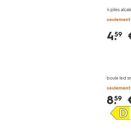
4 piles alc
seulement
4
.
59
boule led s
seulement
8
.
59