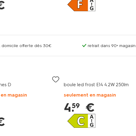
€
 à domicile offerte dès 30€
retrait dans 90+ magas
ines D
boule led frost E14 4.2W 250lm
 en magasin
seulement en magasin
4
.
€
59
€