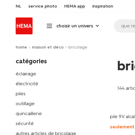
NL
service photo
HEMA app
inspiration
que r
choisir un univers
home
maison et déco
bricolage
catégories
br
éclairage
électricité
144 arti
piles
outillage
quincaillerie
pile 9V alca
sécurité
seulement
autres articles de bricolage