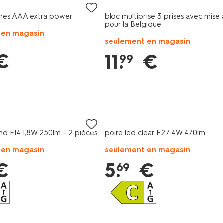
alines AAA extra power
bloc multiprise 3 prises avec mise 
pour la Belgique
 en magasin
seulement en magasin
€
11
.
€
99
md E14 1,8W 250lm - 2 pièces
poire led clear E27 4W 470lm
 en magasin
seulement en magasin
€
5
.
€
69