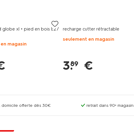
 globe xl + pied en bois E27
recharge cutter rétractable
seulement en magasin
 en magasin
€
3
.
€
89
 à domicile offerte dès 30€
retrait dans 90+ magas
t
 extra