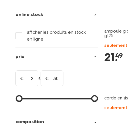
online stock
ampoule gl
afficher les produits en stock
g125
en ligne
seulement
21
.
49
prix
à
corde en sis
seulement
composition