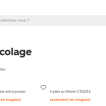
echerchez-vous ?
icolage
cles
line extra power
4 piles au lithium CR2032
 en magasin
seulement en magasin