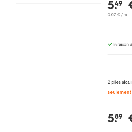
5
.
49
0
.
07
€ / m
livraison
2 piles alcal
seulement
5
.
89