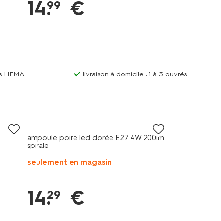
14
.
€
99
ins HEMA
livraison à domicile : 1 à 3 ouvrés
ampoule poire led dorée E27 4W 200lm
spirale
seulement en magasin
14
.
€
29