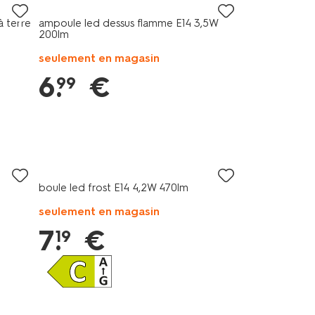
à terre
ampoule led dessus flamme E14 3,5W
200lm
seulement en magasin
6
.
€
99
boule led frost E14 4,2W 470lm
seulement en magasin
7
.
€
19