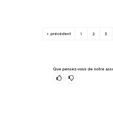
précédent
1
2
3
Aller
à
la
page
précédente
Que pensez-vous de notre ass