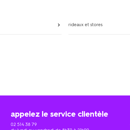
rideaux et stores
appelez le service clientèle
02 514 38 79