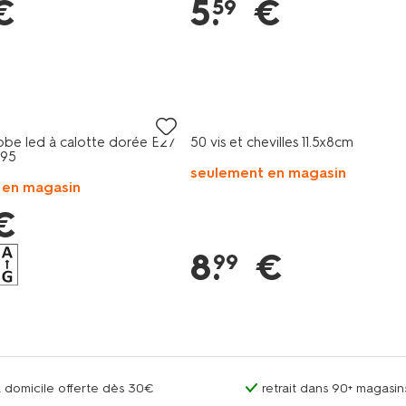
€
5
.
€
59
be led à calotte dorée E27
50 vis et chevilles 11.5x8cm
g95
seulement en magasin
 en magasin
€
8
.
€
99
 à domicile offerte dès 30€
retrait dans 90+ magas