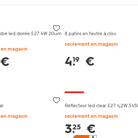
obe led dorée E27 4W 200lm
8 patins en feutre à clou
seulement en magasin
 en magasin
4
.
€
€
19
soldes
al
Réflecteur led clear E27 4,2W 345
 en magasin
seulement en magasin
3
.
€
25