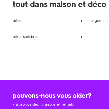
tout dans maison et déco
déco
rangement
offres spéciales
pouvons-nous vous aider?
à propos des livraisons et retraits