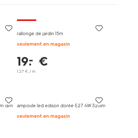
soldes
rallonge de jardin 15m
seulement en magasin
–
19
.
€
1
.
27
€ / m
lm dim
ampoule led edison dorée E27 4W 320lm
seulement en magasin