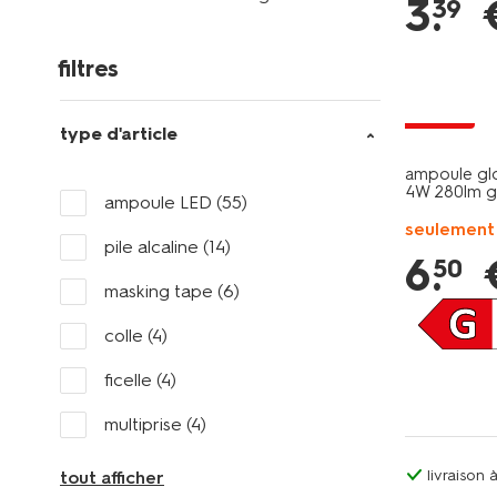
3
.
39
filtres
soldes
type d'article
ampoule glo
4W 280lm 
ampoule LED
(55)
seulement
pile alcaline
(14)
6
.
50
masking tape
(6)
colle
(4)
ficelle
(4)
multiprise
(4)
livraison
tout afficher