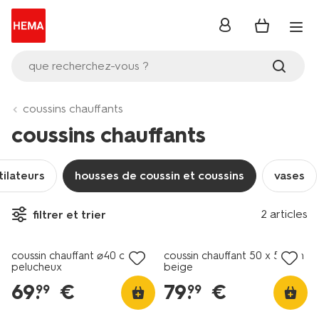
se
connecter
que recherchez-vous ?
coussins chauffants
coussins chauffants
tilateurs
housses de coussin et coussins
vases
2 articles
filtrer et trier
coussin chauffant ⌀40 cm
coussin chauffant 50 x 50 cm
pelucheux
beige
69
.
€
79
.
€
99
99