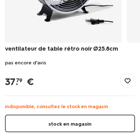
ventilateur de table rétro noir Ø25.8cm
pas encore d'avis
/fr-
be/maison-
37
.
€
79
deco/deco/ventilateurs/ventilateur-
de-
table-
retro-
indisponible, consultez le stock en magasin
noir-
25.8cm-
80200017.html
stock en magasin