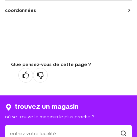
coordonnées
Que pensez-vous de cette page ?
trouvez un magasin
où se trouve le magasin le plus proche ?
où
se