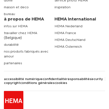
domir
service photo HEMA
maison et deco
inspiration
bureau
à propos de HEMA
HEMA International
infos sur HEMA
HEMA Nederland
travailler chez HEMA
HEMA France
(Belgique)
HEMA Deutschland
durabilité
HEMA Österreich
nos produits fabriqués avec
amour
partenaires
accessibilité numérique
confidentialité
responsabilité
security
copyright
conditions générales
cookies