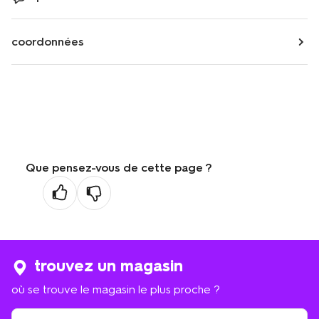
coordonnées
Que pensez-vous de cette page ?
trouvez un magasin
où se trouve le magasin le plus proche ?
où