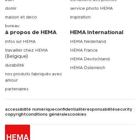
domir
service photo HEMA
maison et deco
inspiration
bureau
à propos de HEMA
HEMA International
infos sur HEMA
HEMA Nederland
travailler chez HEMA
HEMA France
(Belgique)
HEMA Deutschland
durabilité
HEMA Österreich
nos produits fabriqués avec
amour
partenaires
accessibilité numérique
confidentialité
responsabilité
security
copyright
conditions générales
cookies