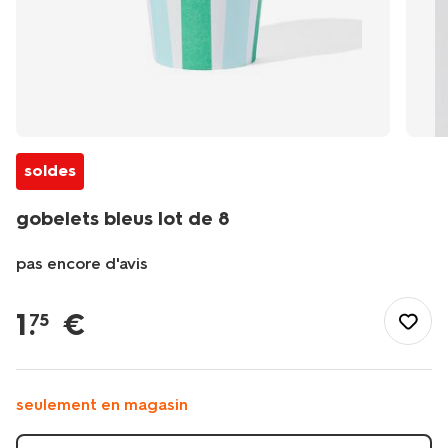
soldes
gobelets bleus lot de 8
pas encore d'avis
/fr-
be/manger-
1
.
€
75
cuisiner/vaisselle/vaisselle-
jetable/gobelets-
bleus-
lot-
seulement en magasin
de-
8-