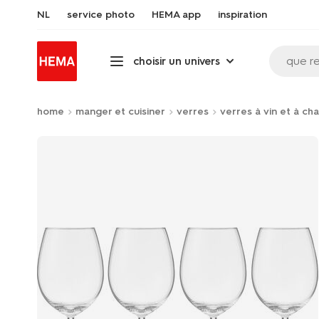
NL
service photo
HEMA app
inspiration
que r
choisir un univers
home
manger et cuisiner
verres
verres à vin et à c