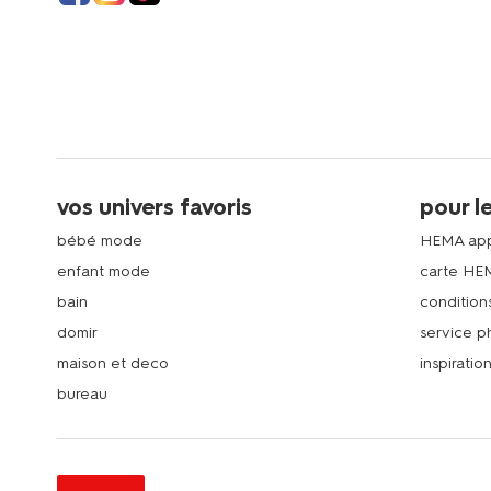
vos univers favoris
pour l
bébé mode
HEMA ap
enfant mode
carte HE
bain
condition
domir
service 
maison et deco
inspiratio
bureau