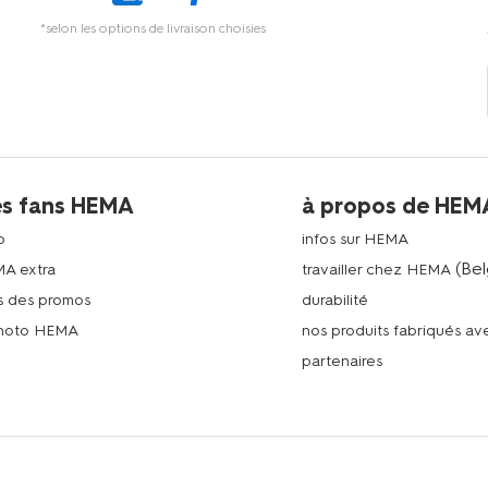
*selon les options de livraison choisies
es fans HEMA
à propos de HEM
p
infos sur HEMA
(Bel
MA extra
travailler chez HEMA
s des promos
durabilité
photo HEMA
nos produits fabriqués a
n
partenaires