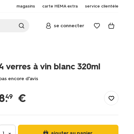
magasins
carte HEMA extra
service clientèle
se connecter
4 verres à vin blanc 320ml
pas encore d'avis
/fr-
be/manger-
8
.
€
49
cuisiner/verres/verres-
a-
vin-
verres-
a-
champagne/4-
ajouter au panier
1