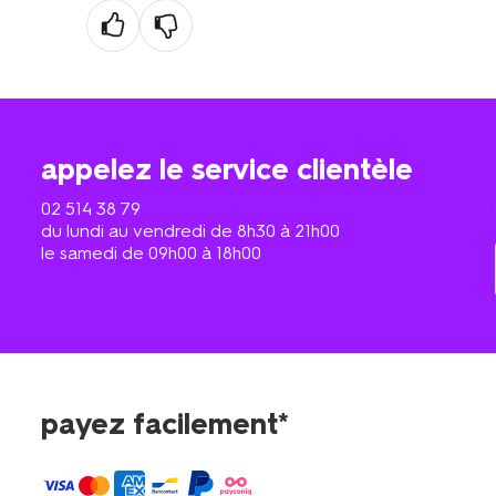
appelez le service clientèle
02 514 38 79
du lundi au vendredi de 8h30 à 21h00
le samedi de 09h00 à 18h00
payez facilement*